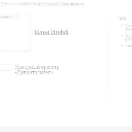
церт 7-го абонемента «
Блестящий дивертисмент
»
Бах
Бран
(BWV
Илья Иофф
Сюит
1067
Конц
Камерный оркестр
«Дивертисмент»