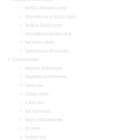
Билеты Большого зала
Абонементы Большого зала
Билеты Малого зала
Абонементы Малого зала
Как купить билет
Абонементы Музитория
О филармонии
Маэстро Темирканов
Правовая информация
Оркестры
Планы залов
Структура
Как добраться
Визит в филармонию
История
Библиотека