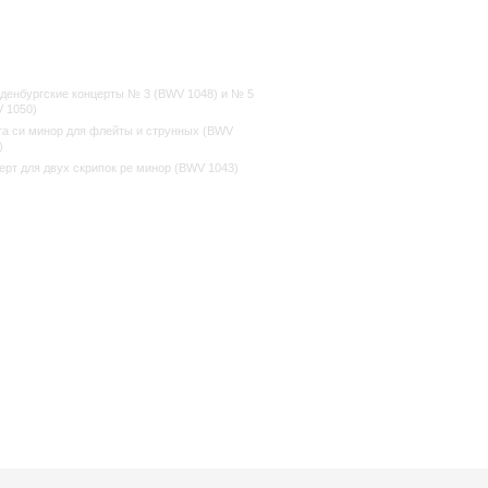
денбургские концерты № 3 (BWV 1048) и № 5
 1050)
а си минор для флейты и струнных (BWV
)
ерт для двух скрипок ре минор (BWV 1043)