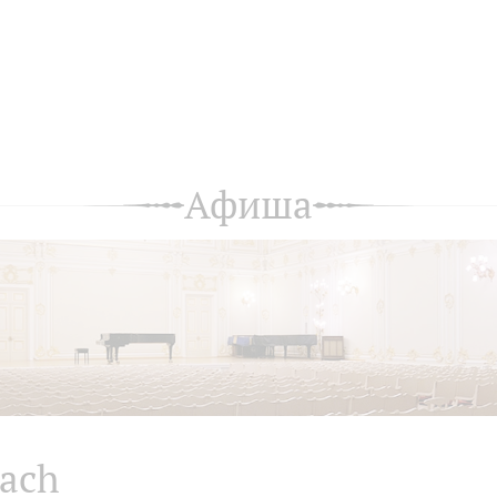
Афиша
ach