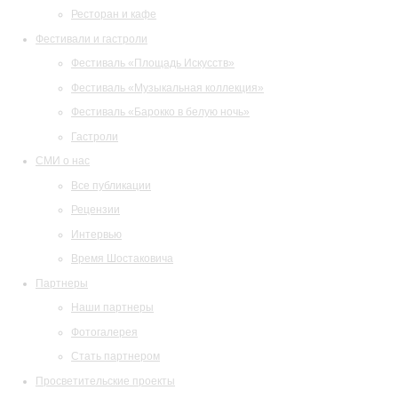
Ресторан и кафе
Фестивали и гастроли
Фестиваль «Площадь Искусств»
Фестиваль «Музыкальная коллекция»
Фестиваль «Барокко в белую ночь»
Гастроли
СМИ о нас
Все публикации
Рецензии
Интервью
Время Шостаковича
Партнеры
Наши партнеры
Фотогалерея
Стать партнером
Просветительские проекты