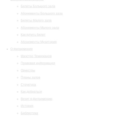
Билеты Большого зала
Абонементы Большого зала
Билеты Малого зала
Абонементы Малого зала
Как купить билет
Абонементы Музитория
О филармонии
Маэстро Темирканов
Правовая информация
Оркестры
Планы залов
Структура
Как добраться
Визит в филармонию
История
Библиотека