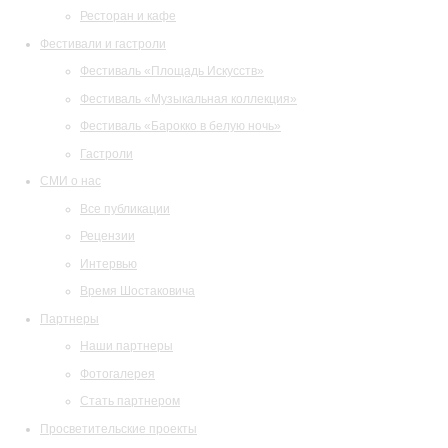
Ресторан и кафе
Фестивали и гастроли
Фестиваль «Площадь Искусств»
Фестиваль «Музыкальная коллекция»
Фестиваль «Барокко в белую ночь»
Гастроли
СМИ о нас
Все публикации
Рецензии
Интервью
Время Шостаковича
Партнеры
Наши партнеры
Фотогалерея
Стать партнером
Просветительские проекты