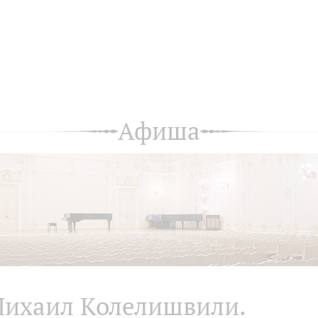
Афиша
ихаил Колелишвили.