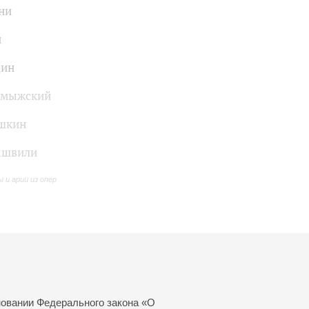
ни
и
дин
омыжский
шкин
ашвили
 и арии из опер
новании Федерального закона «О