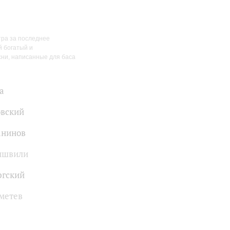
тра за последнее
й богатый и
сни, написанные для баса
а
вский
анинов
ишвили
ргский
метев