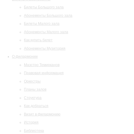
Билеты Большого зала
Абонементы Большого зала
Билеты Малого зала
Абонементы Малого зала
Как купить билет
Абонементы Музитория
О филармонии
Маэстро Темирканов
Правовая информация
Оркестры
Планы залов
Структура
Как добраться
Визит в филармонию
История
Библиотека