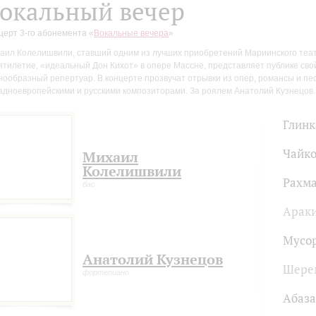
окальный вечер
церт 3-го абонемента «
Вокальные вечера
»
аил Колелишвили, ставший одним из лучших приобретений Мариинского теа
ятилетие, «идеальный Дон Кихот» в опере Массне, представляет публике сво
нообразный репертуар. В концерте прозвучат отрывки из опер, романсы и пе
адноевропейскими и русскими композиторами. За роялем Анатолий Кузнецов.
Глинк
Чайко
Михаил
Колелишвили
Рахм
бас
Арак
Мусо
Анатолий Кузнецов
Шере
фортепиано
Абаза