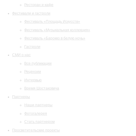
Ресторан и кафе
Фестивали и гастроли
Фестиваль «Площадь Искусств»
Фестиваль «Музыкальная коллекция»
Фестиваль «Барокко в белую ночь»
Гастроли
СМИ о нас
Все публикации
Рецензии
Интервью
Время Шостаковича
Партнеры
Наши партнеры
Фотогалерея
Стать партнером
Просветительские проекты