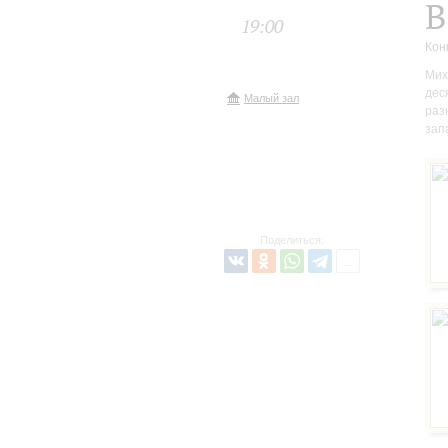
В
19:00
Кон
Мих
дес
Малый зал
раз
зап
Поделиться: