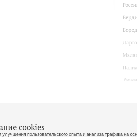
Росси
Верд
Боро
Дарг
Мала
Пали
Романсы
ание cookies
я улучшения пользовательского опыта и анализа трафика на ос