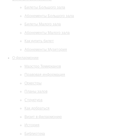
Билеты Большого зала
Абонементы Большого зала
Билеты Малого зала
Абонементы Малого зала
Как купить билет
Абонементы Музитория
О филармонии
Маэстро Темирканов
Правовая информация
Оркестры
Планы залов
Структура
Как добраться
Визит в филармонию
История
Библиотека