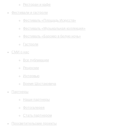
Ресторан и кафе
Фестивали и гастроли
Фестиваль «Площадь Искусств»
Фестиваль «Музыкальная коллекция»
Фестиваль «Барокко в белую ночь»
Гастроли
СМИ о нас
Все публикации
Рецензии
Интервью
Время Шостаковича
Партнеры
Наши партнеры
Фотогалерея
Стать партнером
Просветительские проекты