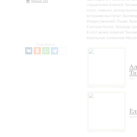
Малый зал
слушателей Алексей Тановиц
голос, темного, колокольног
которыми выступал Тановицк
Рождественский, Пааво Ярви
Сантори Холле, Кеннеди Цен
В этот вечер Алексей Танов
вокальные сочинения Мусорг
Поделиться:
Ал
Та
бас
Ел
фор