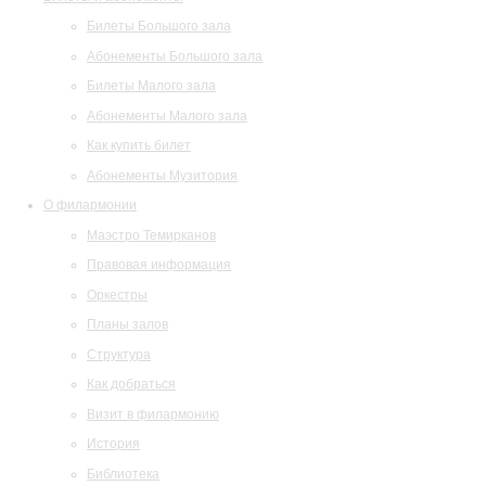
Билеты Большого зала
Абонементы Большого зала
Билеты Малого зала
Абонементы Малого зала
Как купить билет
Абонементы Музитория
О филармонии
Маэстро Темирканов
Правовая информация
Оркестры
Планы залов
Структура
Как добраться
Визит в филармонию
История
Библиотека