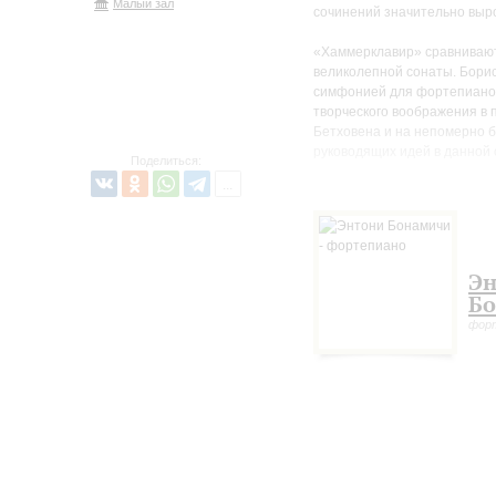
Малый зал
сочинений значительно выро
«Хаммерклавир» сравнивают
великолепной сонаты. Борис
симфонией для фортепиано..
творческого воображения в
Бетховена и на непомерно б
руководящих идей в данной 
Поделиться:
интенсивности, ни в богатс
Сонату си минор Листа в пр
одночастная форма и сложн
Антон Рубинштейн, все-таки
серьезное фортепианное со
Эн
нуждается в известном класс
Б
веяние, стремление к новым
фор
написать на одной, а всю о
грандиозной, то грациозной,
мягкой; но от этого общее 
более или менее интересную