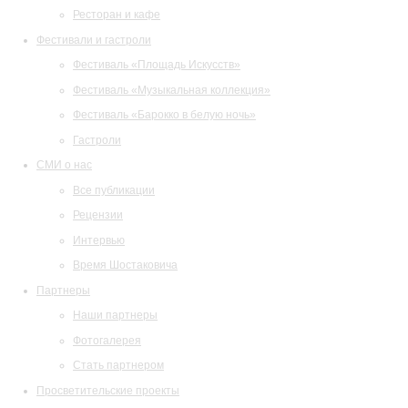
Ресторан и кафе
Фестивали и гастроли
Фестиваль «Площадь Искусств»
Фестиваль «Музыкальная коллекция»
Фестиваль «Барокко в белую ночь»
Гастроли
СМИ о нас
Все публикации
Рецензии
Интервью
Время Шостаковича
Партнеры
Наши партнеры
Фотогалерея
Стать партнером
Просветительские проекты