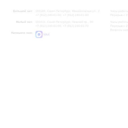
Большой зал:
191186, Санкт-Петербург, Михайловская ул., 2
Часы работы
+7 (812) 240-01-00, +7 (812) 240-01-80
Перерыв с 1
Малый зал:
191011, Санкт-Петербург, Невский пр., 30
Часы работы
+7 (812) 240-01-00, +7 (812) 240-01-70
Перерыв с 1
Вопросы на
Напишите нам:
MAX