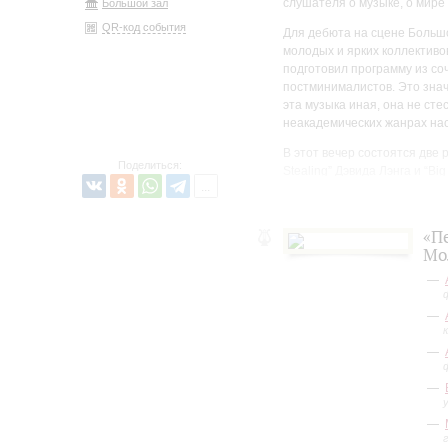
слушателя о музыке, о мире 
Большой зал
QR-код события
Для дебюта на сцене Больш
молодых и ярких коллектив
подготовил программу из со
постминималистов. Это знач
эта музыка иная, она не ст
неакадемических жанрах на
В этот вечер состоятся две 
Поделиться:
Stealing” Дэвида Лэнга и “B
неакадемическим зарядом ха
Также в программе – “New Yo
«П
Майкла Гордона и сочинения
Мо
королевы метамодерна Наст
Анатолия Королева, в котор