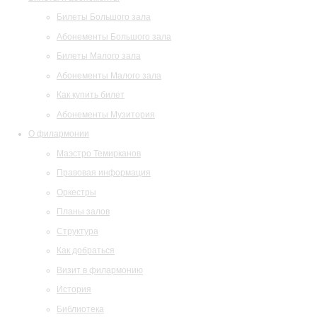
Билеты Большого зала
Абонементы Большого зала
Билеты Малого зала
Абонементы Малого зала
Как купить билет
Абонементы Музитория
О филармонии
Маэстро Темирканов
Правовая информация
Оркестры
Планы залов
Структура
Как добраться
Визит в филармонию
История
Библиотека