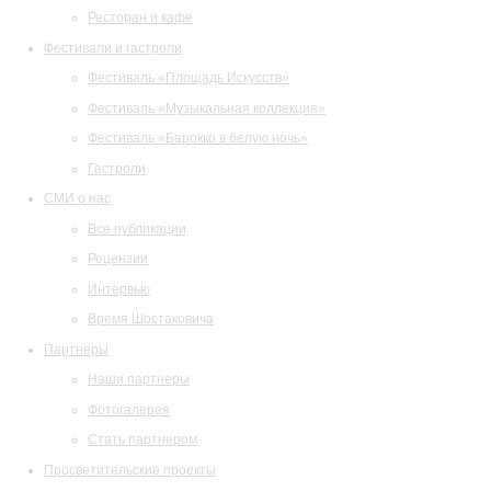
Ресторан и кафе
Фестивали и гастроли
Фестиваль «Площадь Искусств»
Фестиваль «Музыкальная коллекция»
Фестиваль «Барокко в белую ночь»
Гастроли
СМИ о нас
Все публикации
Рецензии
Интервью
Время Шостаковича
Партнеры
Наши партнеры
Фотогалерея
Стать партнером
Просветительские проекты