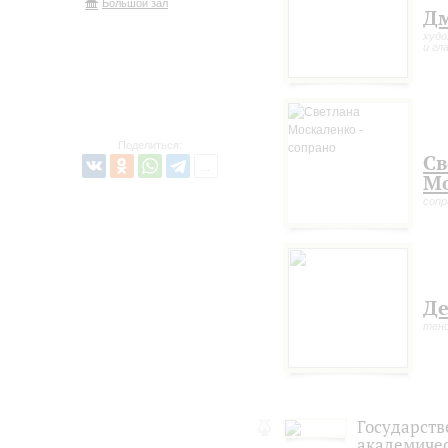
Большой зал
Дм
худо
и гл
Поделиться:
Св
Мо
сопр
Де
тен
Государст
академичес