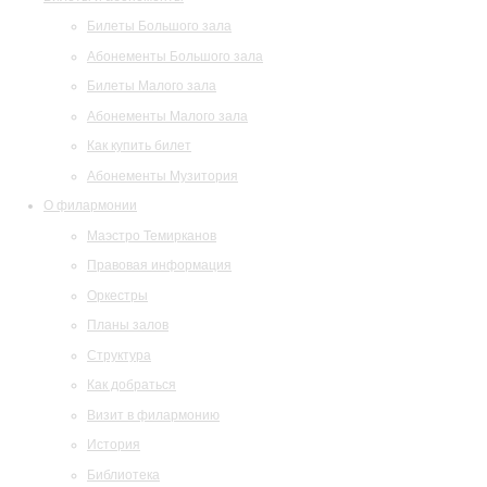
Билеты Большого зала
Абонементы Большого зала
Билеты Малого зала
Абонементы Малого зала
Как купить билет
Абонементы Музитория
О филармонии
Маэстро Темирканов
Правовая информация
Оркестры
Планы залов
Структура
Как добраться
Визит в филармонию
История
Библиотека