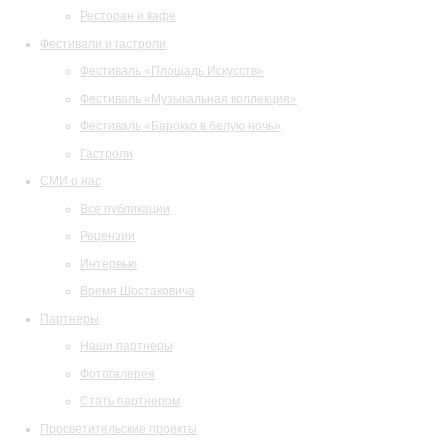
Ресторан и кафе
Фестивали и гастроли
Фестиваль «Площадь Искусств»
Фестиваль «Музыкальная коллекция»
Фестиваль «Барокко в белую ночь»
Гастроли
СМИ о нас
Все публикации
Рецензии
Интервью
Время Шостаковича
Партнеры
Наши партнеры
Фотогалерея
Стать партнером
Просветительские проекты