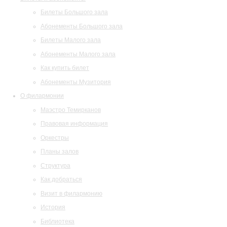
Билеты Большого зала
Абонементы Большого зала
Билеты Малого зала
Абонементы Малого зала
Как купить билет
Абонементы Музитория
О филармонии
Маэстро Темирканов
Правовая информация
Оркестры
Планы залов
Структура
Как добраться
Визит в филармонию
История
Библиотека