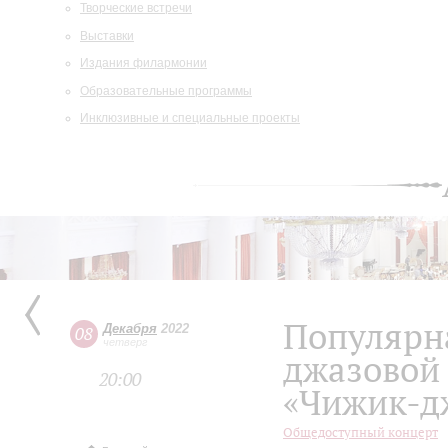
Творческие встречи
Выставки
Издания филармонии
Образовательные программы
Инклюзивные и специальные проекты
Популярна
Декабря
2022
08
четверг
джазовой
20:00
«Чижик-д
Общедоступный концерт