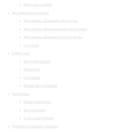
Ресторан и кафе
Фестивали и гастроли
Фестиваль «Площадь Искусств»
Фестиваль «Музыкальная коллекция»
Фестиваль «Барокко в белую ночь»
Гастроли
СМИ о нас
Все публикации
Рецензии
Интервью
Время Шостаковича
Партнеры
Наши партнеры
Фотогалерея
Стать партнером
Просветительские проекты