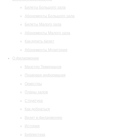
Билеты Большого зала
Абонементы Большого зала
Билеты Малого зала
Абонементы Малого зала
Как купить билет
Абонементы Музитория
О филармонии
Маэстро Темирканов
Правовая информация
Оркестры
Планы залов
Структура
Как добраться
Визит в филармонию
История
Библиотека