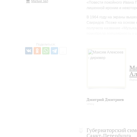
Малый зал
«Повести покойного Ивана П
лишенной иронии и некотор
В 1964 году на экраны выше
Свиридов. Позже на основе 
получила название «Музыка
приобрела популярность у 
Премьера балета «Щелкунчи
Поделиться:
Ивановым на музыку Петра Ч
Современники отмечали вел
прочесть такой: «Нет в музы
М
танец. Все кипит на сцене 
Ал
детского смеха, детских уте
дир
Дмитрий Дмитриев
чтец
Губернаторский сим
Санкт-Петербурга