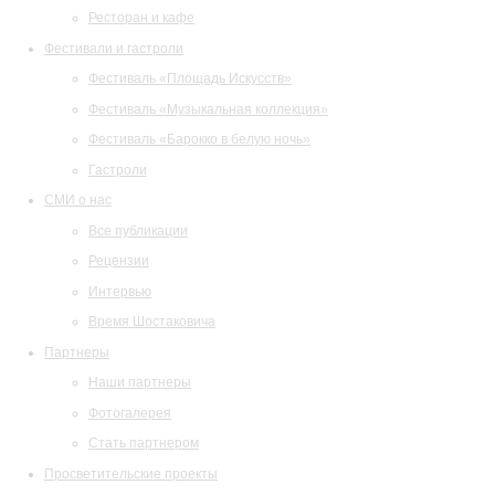
Ресторан и кафе
Фестивали и гастроли
Фестиваль «Площадь Искусств»
Фестиваль «Музыкальная коллекция»
Фестиваль «Барокко в белую ночь»
Гастроли
СМИ о нас
Все публикации
Рецензии
Интервью
Время Шостаковича
Партнеры
Наши партнеры
Фотогалерея
Стать партнером
Просветительские проекты