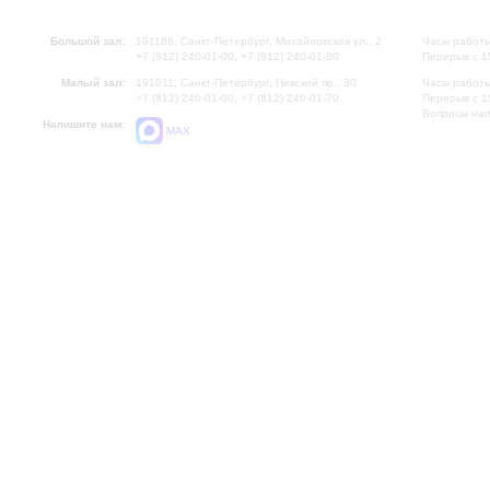
Большой зал:
191186, Санкт-Петербург, Михайловская ул., 2
Часы работы
+7 (812) 240-01-00, +7 (812) 240-01-80
Перерыв с 1
Малый зал:
191011, Санкт-Петербург, Невский пр., 30
Часы работы
+7 (812) 240-01-00, +7 (812) 240-01-70
Перерыв с 1
Вопросы на
Напишите нам:
MAX