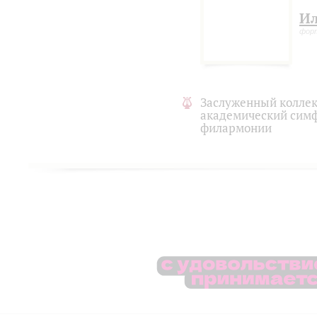
Ил
фор
Заслуженный коллек
академический симф
филармонии