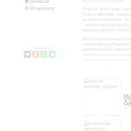
К 140-летию коллектива
Большой зал
QR-код события
В год 150-летия со дня рож
главного дирижера, народно
из музыки композитора. Пр
– лауреат многочисленных м
Рахманинова (2022) Илья П
Второй фортепианный концер
ознаменовал для Рахманино
Поделиться:
провалом Первой симфонии. Д
композиторская карьера вов
важнейшую роль, которую сы
прошла триумфально, с тех 
репертуара.
Появление Второй симфонии,
Концерта, и по той же прич
тринадцать лет после перво
Н
принадлежность к русской к
в те годы – после Первой р
Ал
потрясений.
дир