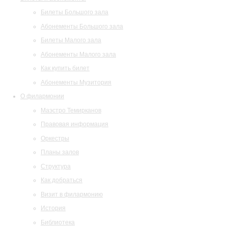
Билеты Большого зала
Абонементы Большого зала
Билеты Малого зала
Абонементы Малого зала
Как купить билет
Абонементы Музитория
О филармонии
Маэстро Темирканов
Правовая информация
Оркестры
Планы залов
Структура
Как добраться
Визит в филармонию
История
Библиотека