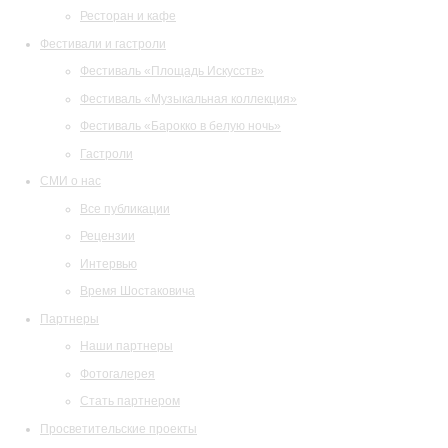
Ресторан и кафе
Фестивали и гастроли
Фестиваль «Площадь Искусств»
Фестиваль «Музыкальная коллекция»
Фестиваль «Барокко в белую ночь»
Гастроли
СМИ о нас
Все публикации
Рецензии
Интервью
Время Шостаковича
Партнеры
Наши партнеры
Фотогалерея
Стать партнером
Просветительские проекты