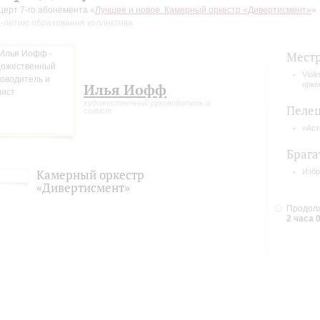
церт 7-го абонемента «
Лучшее и новое. Камерный оркестр «Дивертисмент»
»
0-летию образования коллектива
Мест
Viol
орке
Илья Иофф
художественный руководитель и
Пеле
солист
«Аст
Брага
Камерный оркестр
Избр
«Дивертисмент»
Продолж
2 часа 