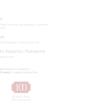
ре
inTango Concerto для скрипки и струнного
стра
цис
ор Пьяццолла, Оскар Строк и Я»
то, Карделус, Пьяццолла
анные танго
ительность концерта
00 минут
с одним антрактом
В этот день
100 лет назад