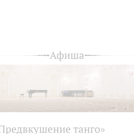
Афиша
Предвкушение танго»