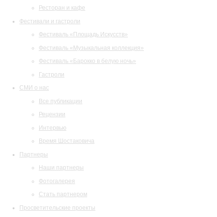
Ресторан и кафе
Фестивали и гастроли
Фестиваль «Площадь Искусств»
Фестиваль «Музыкальная коллекция»
Фестиваль «Барокко в белую ночь»
Гастроли
СМИ о нас
Все публикации
Рецензии
Интервью
Время Шостаковича
Партнеры
Наши партнеры
Фотогалерея
Стать партнером
Просветительские проекты