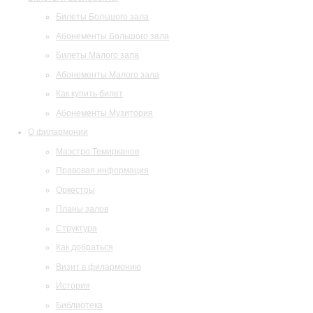
Билеты Большого зала
Абонементы Большого зала
Билеты Малого зала
Абонементы Малого зала
Как купить билет
Абонементы Музитория
О филармонии
Маэстро Темирканов
Правовая информация
Оркестры
Планы залов
Структура
Как добраться
Визит в филармонию
История
Библиотека