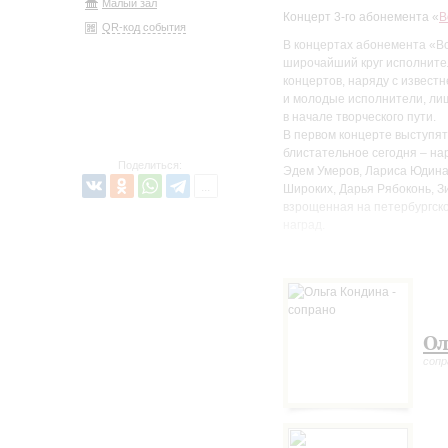
Малый зал
Концерт 3-го абонемента «
В
QR-код события
В концертах абонемента «В
широчайший круг исполнител
концертов, наряду с извест
и молодые исполнители, лиш
в начале творческого пути.
В первом концерте выступят
блистательное сегодня – на
Поделиться:
Эдем Умеров, Лариса Юдина
Широких, Дарья Рябоконь, З
взрощенная на петербургско
наград.
В этом концерте предполага
России Юрия Марусина… Нев
бессмертен, и он будет с на
заполнявший зал своим вол
Так задуман этот первый ко
Ол
сопр