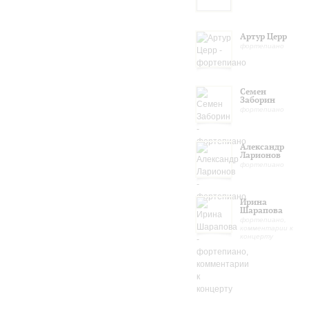
Артур Церр
фортепиано
Семен
Заборин
фортепиано
Александр
Ларионов
фортепиано
Ирина
Шарапова
фортепиано,
комментарии к
концерту