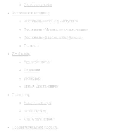
Ресторан и кафе
Фестивали и гастроли
Фестиваль «Площадь Искусств»
Фестиваль «Музыкальная коллекция»
Фестиваль «Барокко в белую ночь»
Гастроли
СМИ о нас
Все публикации
Рецензии
Интервью
Время Шостаковича
Партнеры
Наши партнеры
Фотогалерея
Стать партнером
Просветительские проекты