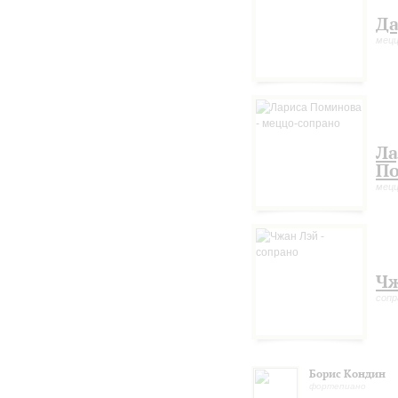
Да
мецц
Ла
П
мецц
Чж
сопр
Борис Кондин
фортепиано