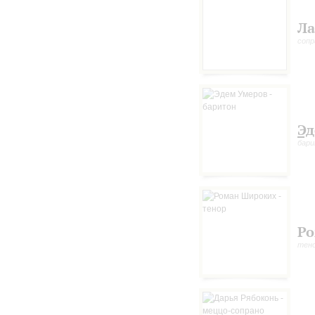
Ла
сопр
Эд
бар
Ро
тен