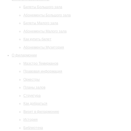
Билеты Большого зала
Абонементы Большого зала
Билеты Малого зала
Абонементы Малого зала
Как купить билет
Абонементы Музитория
О филармонии
Маэстро Темирканов
Правовая информация
Оркестры
Планы залов
Структура
Как добраться
Визит в филармонию
История
Библиотека