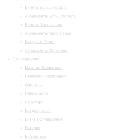
Билеты Большого зала
Абонементы Большого зала
Билеты Малого зала
Абонементы Малого зала
Как купить билет
Абонементы Музитория
О филармонии
Маэстро Темирканов
Правовая информация
Оркестры
Планы залов
Структура
Как добраться
Визит в филармонию
История
Библиотека