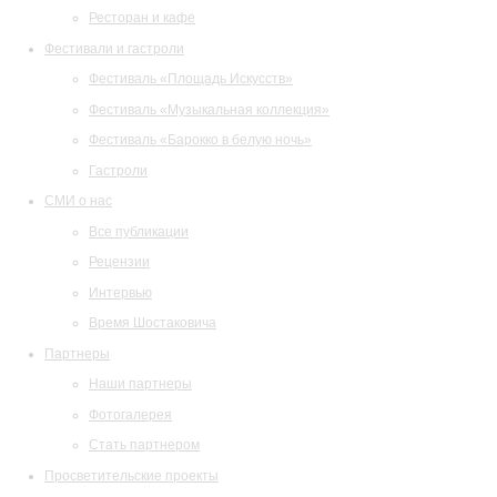
Ресторан и кафе
Фестивали и гастроли
Фестиваль «Площадь Искусств»
Фестиваль «Музыкальная коллекция»
Фестиваль «Барокко в белую ночь»
Гастроли
СМИ о нас
Все публикации
Рецензии
Интервью
Время Шостаковича
Партнеры
Наши партнеры
Фотогалерея
Стать партнером
Просветительские проекты