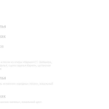
лья
жак
ов
 и песни из оперы «Кармен»: Хабанера,
дилья, сцена гаданья Кармен, цыганская
я
лья
ь испанских народных песен», вокальный
жак
анские напевы», вокальный цикл