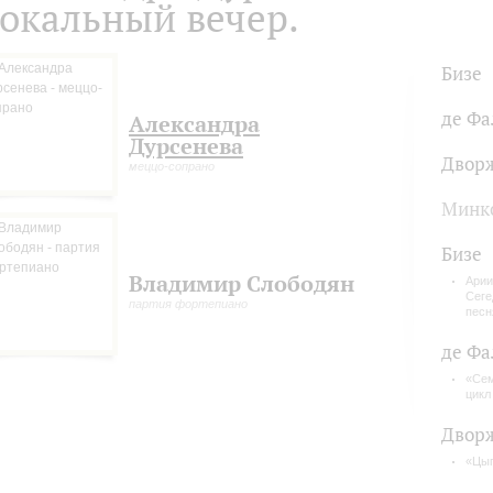
окальный вечер.
Бизе
де Фа
Александра
Дурсенева
Двор
меццо-сопрано
Минк
Бизе
Владимир Слободян
Арии
Сеге
партия фортепиано
песн
де Фа
«Сем
цикл
Двор
«Цыг