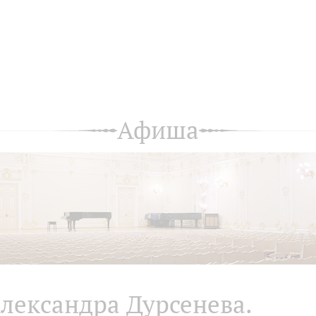
Афиша
лександра Дурсенева.