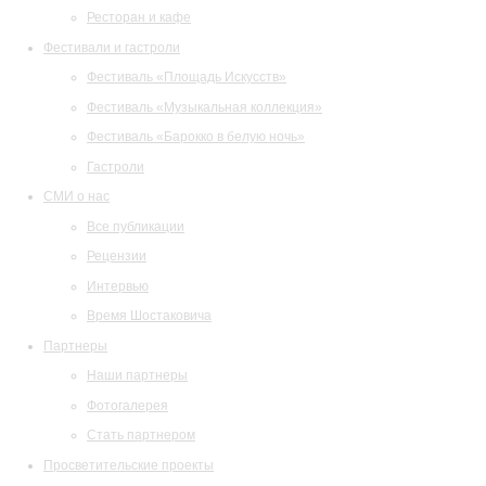
Ресторан и кафе
Фестивали и гастроли
Фестиваль «Площадь Искусств»
Фестиваль «Музыкальная коллекция»
Фестиваль «Барокко в белую ночь»
Гастроли
СМИ о нас
Все публикации
Рецензии
Интервью
Время Шостаковича
Партнеры
Наши партнеры
Фотогалерея
Стать партнером
Просветительские проекты