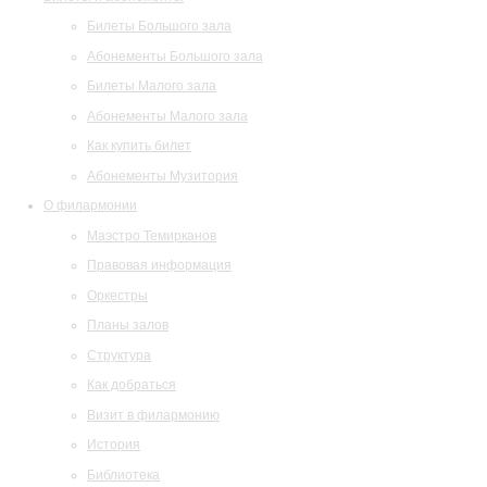
Билеты Большого зала
Абонементы Большого зала
Билеты Малого зала
Абонементы Малого зала
Как купить билет
Абонементы Музитория
О филармонии
Маэстро Темирканов
Правовая информация
Оркестры
Планы залов
Структура
Как добраться
Визит в филармонию
История
Библиотека