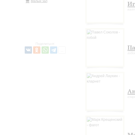
Малый зал
Иг
вал
Поделиться:
Па
гобо
Ан
кла