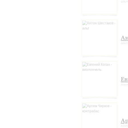
аль
Ан
аль
Ев
виол
Ар
конт