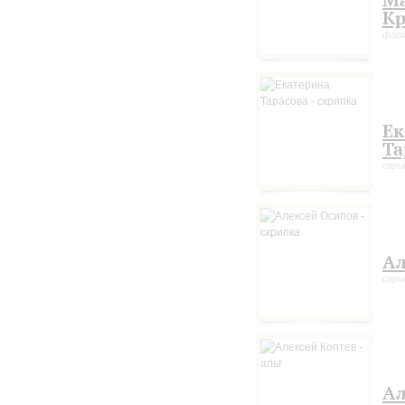
М
К
фаг
Ек
Та
скри
Ал
скри
Ал