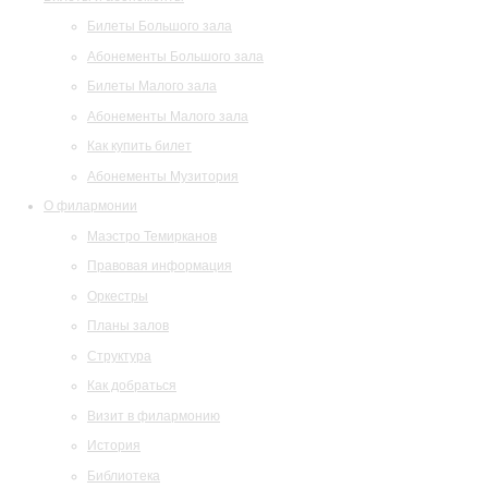
Билеты Большого зала
Абонементы Большого зала
Билеты Малого зала
Абонементы Малого зала
Как купить билет
Абонементы Музитория
О филармонии
Маэстро Темирканов
Правовая информация
Оркестры
Планы залов
Структура
Как добраться
Визит в филармонию
История
Библиотека