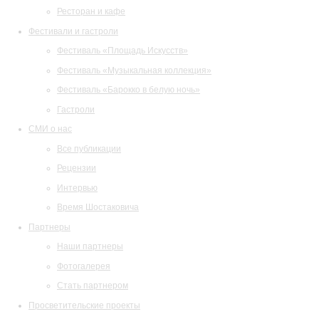
Ресторан и кафе
Фестивали и гастроли
Фестиваль «Площадь Искусств»
Фестиваль «Музыкальная коллекция»
Фестиваль «Барокко в белую ночь»
Гастроли
СМИ о нас
Все публикации
Рецензии
Интервью
Время Шостаковича
Партнеры
Наши партнеры
Фотогалерея
Стать партнером
Просветительские проекты