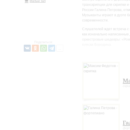
Малый зал
транскрипции для скрипки и
России Галина Петрова, отм
Музыканты играют в дуэте б
современности.
Слушателей ждет встреча с 
как изначально написанные 
оркестровые шедевры: «Роме
Поделиться:
пляски Бородина.
Ма
скри
Га
фор