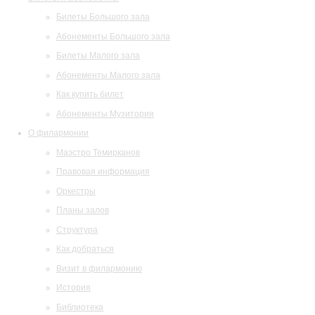
Билеты Большого зала
Абонементы Большого зала
Билеты Малого зала
Абонементы Малого зала
Как купить билет
Абонементы Музитория
О филармонии
Маэстро Темирканов
Правовая информация
Оркестры
Планы залов
Структура
Как добраться
Визит в филармонию
История
Библиотека