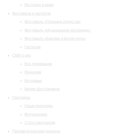
Ресторан и кафе
Фестивали и гастроли
Фестиваль «Площадь Искусств»
Фестиваль «Музыкальная коллекция»
Фестиваль «Барокко в белую ночь»
Гастроли
СМИ о нас
Все публикации
Рецензии
Интервью
Время Шостаковича
Партнеры
Наши партнеры
Фотогалерея
Стать партнером
Просветительские проекты