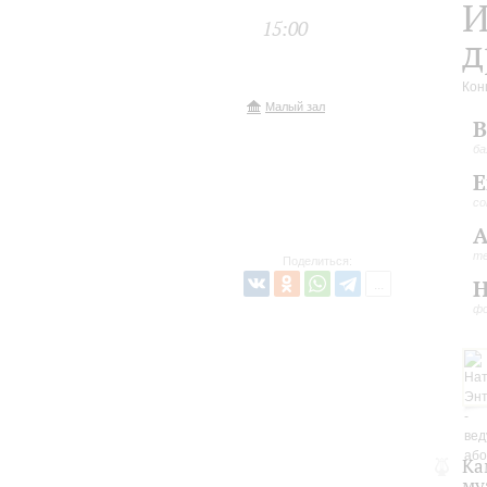
И
15:00
д
Кон
Малый зал
В
ба
Е
со
А
т
Поделиться:
Н
ф
Ка
му