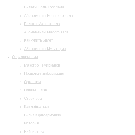
Билеты Большого зала
Абонементы Большого зала
Билеты Малого зала
Абонементы Малого зала
Как купить билет
Абонементы Музитория
О филармонии
Маэстро Темирканов
Правовая информация
Оркестры
Планы залов
Структура
Как добраться
Визит в филармонию
История
Библиотека