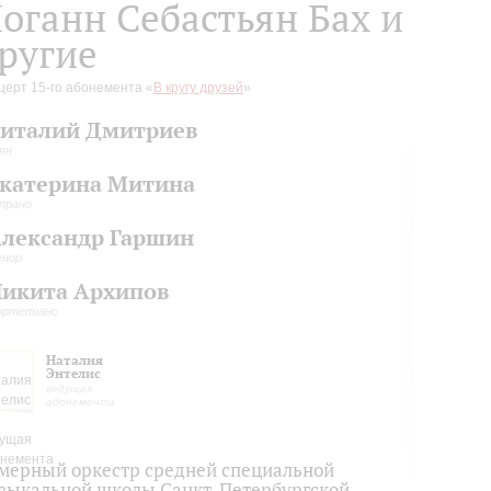
оганн Себастьян Бах и
ругие
церт 15-го абонемента «
В кругу друзей
»
италий Дмитриев
ян
катерина Митина
прано
лександр Гаршин
енор
икита Архипов
ортепиано
Наталия
Энтелис
ведущая
абонемента
мерный оркестр средней специальной
зыкальной школы Санкт-Петербургской