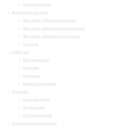
Ресторан и кафе
Фестивали и гастроли
Фестиваль «Площадь Искусств»
Фестиваль «Музыкальная коллекция»
Фестиваль «Барокко в белую ночь»
Гастроли
СМИ о нас
Все публикации
Рецензии
Интервью
Время Шостаковича
Партнеры
Наши партнеры
Фотогалерея
Стать партнером
Просветительские проекты