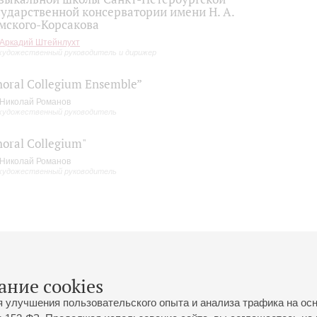
сударственной консерватории имени Н. А.
мского-Корсакова
Аркадий Штейнлухт
художественный руководитель и дирижер
horal Collegium Ensemble”
Николай Романов
художественный руководитель
horal Collegium"
Николай Романов
художественный руководитель
ание cookies
я улучшения пользовательского опыта и анализа трафика на ос