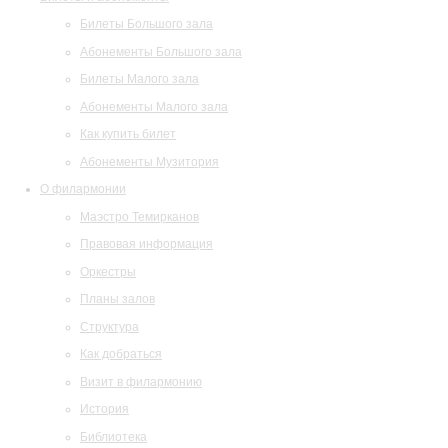
Билеты Большого зала
Абонементы Большого зала
Билеты Малого зала
Абонементы Малого зала
Как купить билет
Абонементы Музитория
О филармонии
Маэстро Темирканов
Правовая информация
Оркестры
Планы залов
Структура
Как добраться
Визит в филармонию
История
Библиотека