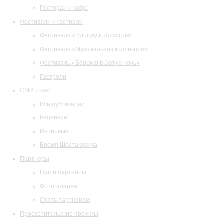
Ресторан и кафе
Фестивали и гастроли
Фестиваль «Площадь Искусств»
Фестиваль «Музыкальная коллекция»
Фестиваль «Барокко в белую ночь»
Гастроли
СМИ о нас
Все публикации
Рецензии
Интервью
Время Шостаковича
Партнеры
Наши партнеры
Фотогалерея
Стать партнером
Просветительские проекты