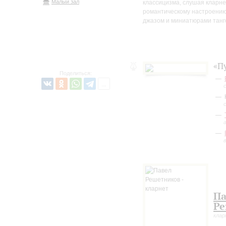
Малый зал
классицизма, слушая кларн
романтическому настроению
джазом и миниатюрами танг
«П
Поделиться:
Па
Ре
кла