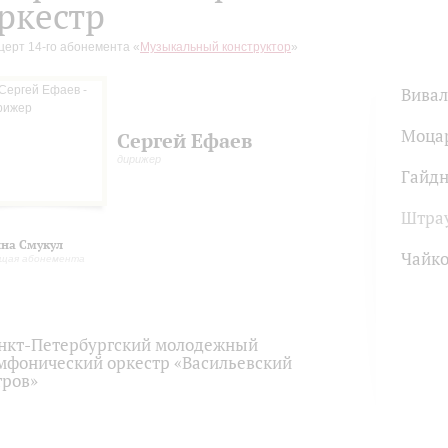
ркестр
церт 14-го абонемента «
Музыкальный конструктор
»
Вива
Моца
Сергей Ефаев
дирижер
Гайд
Штра
на Смукул
Чайко
ущая абонемента
нкт-Петербургский молодежный
мфонический оркестр «Васильевский
тров»