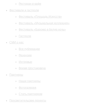
Ресторан и кафе
Фестивали и гастроли
Фестиваль «Площадь Искусств»
Фестиваль «Музыкальная коллекция»
Фестиваль «Барокко в белую ночь»
Гастроли
СМИ о нас
Все публикации
Рецензии
Интервью
Время Шостаковича
Партнеры
Наши партнеры
Фотогалерея
Стать партнером
Просветительские проекты