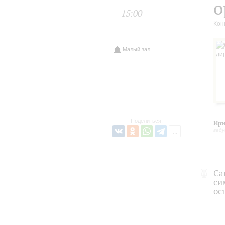
о
15:00
Кон
Малый зал
Поделиться:
Ири
вед
Са
си
ос