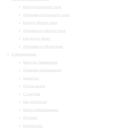
Билеты Большого зала
Абонементы Большого зала
Билеты Малого зала
Абонементы Малого зала
Как купить билет
Абонементы Музитория
О филармонии
Маэстро Темирканов
Правовая информация
Оркестры
Планы залов
Структура
Как добраться
Визит в филармонию
История
Библиотека