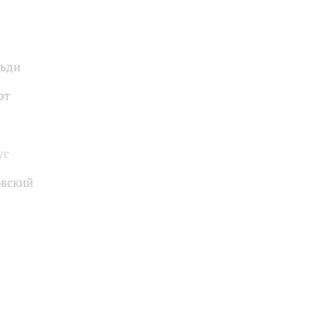
льди
рт
н
ус
вский