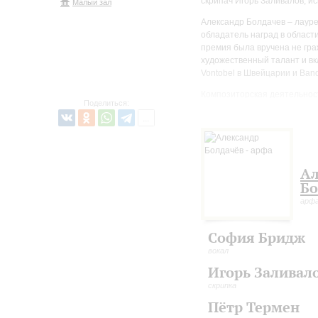
скрипач Игорь Заливалов, и
Малый зал
Александр Болдачев – лауре
обладатель наград в област
премия была вручена не гра
художественный талант и вк
Vontobel в Швейцарии и Banq
Композиторская деятельнос
Поделиться:
репертуара собственными п
несколько сольных и камерны
музыкант стал лауреатом пр
Александр Болдачев ведёт а
сорока стран на пяти конти
Ал
продюсирует песни в соврем
Бо
короткометражным фильмам
арфа
София Бридж
вокал
Игорь Заливал
скрипка
Пётр Термен