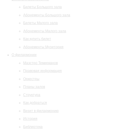
Билеты Большого зала
Абонементы Большого зала
Билеты Малого зала
Абонементы Малого зала
Как купить билет
Абонементы Музитория
О филармонии
Маэстро Темирканов
Правовая информация
Оркестры
Планы залов
Структура
Как добраться
Визит в филармонию
История
Библиотека