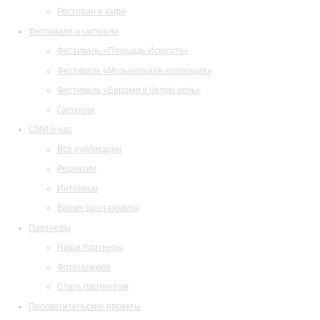
Ресторан и кафе
Фестивали и гастроли
Фестиваль «Площадь Искусств»
Фестиваль «Музыкальная коллекция»
Фестиваль «Барокко в белую ночь»
Гастроли
СМИ о нас
Все публикации
Рецензии
Интервью
Время Шостаковича
Партнеры
Наши партнеры
Фотогалерея
Стать партнером
Просветительские проекты