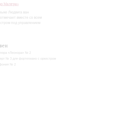
до Малера»
зыке Людвига ван
отмечает вместе со всем
естром под управлением
вен
тюра «Леонора» № 2
ерт № 3 для фортепиано с оркестром
фония № 2