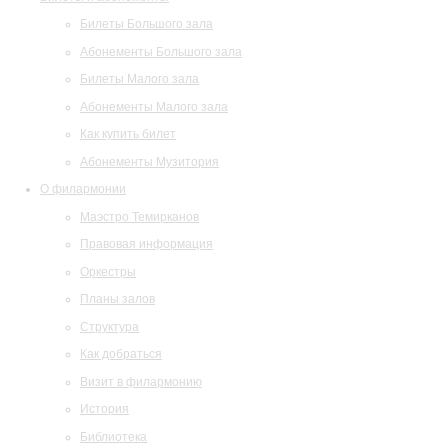
Билеты Большого зала
Абонементы Большого зала
Билеты Малого зала
Абонементы Малого зала
Как купить билет
Абонементы Музитория
О филармонии
Маэстро Темирканов
Правовая информация
Оркестры
Планы залов
Структура
Как добраться
Визит в филармонию
История
Библиотека