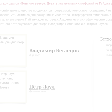
л концертов «Венские вечера. Девять знаменитых симфоний от Гайдна 
нский» цикл концертов продолжится программой, полностью посвященной му
ховена: 250-летие со дня рождения композитора Петербургская филармония 
ыкальным миром. Публику ждет встреча с Академическим симфоническим орк
естного петербургского дирижера Владимира Беглецова и с Петром Лаулом.
Бетхо
Увер
Владимир Беглецов
Конц
дирижер
Сим
Пётр Лаул
фортепиано