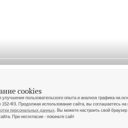
ание cookies
я улучшения пользовательского опыта и анализа трафика на ос
 152-ФЗ. Продолжая использование сайта, вы соглашаетесь на 
ботки персональных данных
. Вы можете настроить свой браузер 
йта. При несогласии - покиньте сайт
йловская ул., 2
Часы работы кассы Большого зала: с 11:00 до 20:30
0-01-80
Перерыв с 15:00 до 16:00