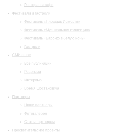
Ресторан и кафе
Фестивали и гастроли
Фестиваль «Площадь Искусств»
Фестиваль «Музыкальная коллекция»
Фестиваль «Барокко в белую ночь»
Гастроли
СМИ о нас
Все публикации
Рецензии
Интервью
Время Шостаковича
Партнеры
Наши партнеры
Фотогалерея
Стать партнером
Просветительские проекты