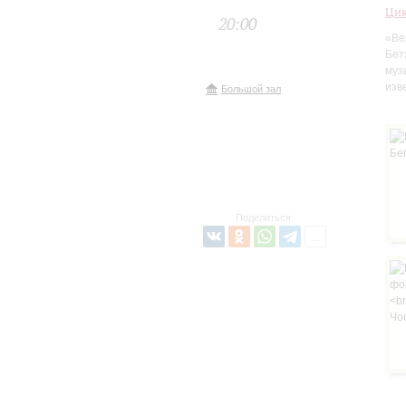
Цик
20:00
«Ве
Бет
муз
изв
Большой зал
Поделиться: