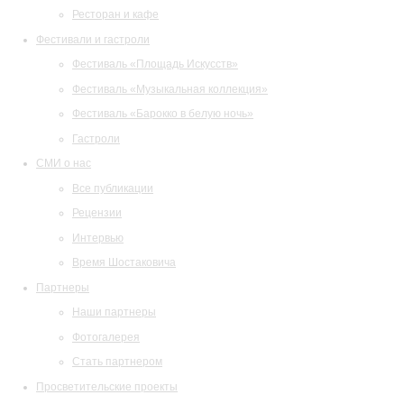
Ресторан и кафе
Фестивали и гастроли
Фестиваль «Площадь Искусств»
Фестиваль «Музыкальная коллекция»
Фестиваль «Барокко в белую ночь»
Гастроли
СМИ о нас
Все публикации
Рецензии
Интервью
Время Шостаковича
Партнеры
Наши партнеры
Фотогалерея
Стать партнером
Просветительские проекты