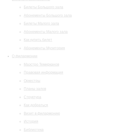
Билеты Большого зала
Абонементы Большого зала
Билеты Малого зала
Абонементы Малого зала
Как купить билет
Абонементы Музитория
О филармонии
Маэстро Темирканов
Правовая информация
Оркестры
Планы залов
Структура
Как добраться
Визит в филармонию
История
Библиотека