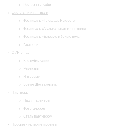
Ресторан и кафе
Фестивали и гастроли
Фестиваль «Площадь Искусств»
Фестиваль «Музыкальная коллекция»
Фестиваль «Барокко в белую ночь»
Гастроли
СМИ о нас
Все публикации
Рецензии
Интервью
Время Шостаковича
Партнеры
Наши партнеры
Фотогалерея
Стать партнером
Просветительские проекты