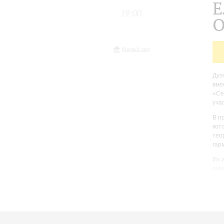
Е
19:00
О
Малый зал
Дуэ
вме
«Се
уча
В п
кот
тео
гар
Их 
акм
выр
ком