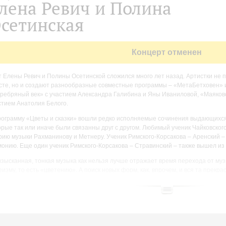
лена Ревич и Полина
сетинская
Концерт отменен
т Елены Ревич и Полины Осетинской сложился много лет назад. Артистки не 
сте, но и создают разнообразные совместные программы – «МетаБетховен» 
ребряный век» с участием Александра Галибина и Яны Иваниловой, «Маяковс
стием Анатолия Белого.
рограмму «Цветы и сказки» вошли редко исполняемые сочинения выдающихся
орые так или иначе были связанны друг с другом. Любимый ученик Чайковског
рию музыки Рахманинову и Метнеру. Ученик Римского-Корсакова – Аренский –
монию. Еще один ученик Римского-Корсакова – Стравинский – также вышел из 
изысканная, тонкая музыка как нельзя лучше отражает время перехода от му
еизму, то есть «цветению». А поиск новых форм, как, впрочем, и вся та прекра
аженная в этой музыке, дает нам редкую возможность прикоснуться к выдаю
позиторов.