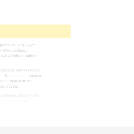
просто концертируют
и «Музыка Кино»,
кий и Заболоцкий» с
 русских композиторов,
о – Танеев – преподавал
 преподавал им же
этой среды.
зыкального символизма к
сная эпоха, ярко
щемуся наследию этих