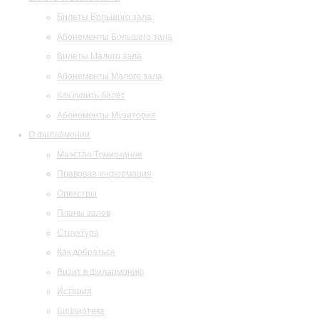
Билеты Большого зала
Абонементы Большого зала
Билеты Малого зала
Абонементы Малого зала
Как купить билет
Абонементы Музитория
О филармонии
Маэстро Темирканов
Правовая информация
Оркестры
Планы залов
Структура
Как добраться
Визит в филармонию
История
Библиотека