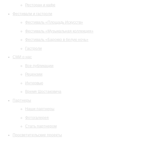
Ресторан и кафе
Фестивали и гастроли
Фестиваль «Площадь Искусств»
Фестиваль «Музыкальная коллекция»
Фестиваль «Барокко в белую ночь»
Гастроли
СМИ о нас
Все публикации
Рецензии
Интервью
Время Шостаковича
Партнеры
Наши партнеры
Фотогалерея
Стать партнером
Просветительские проекты