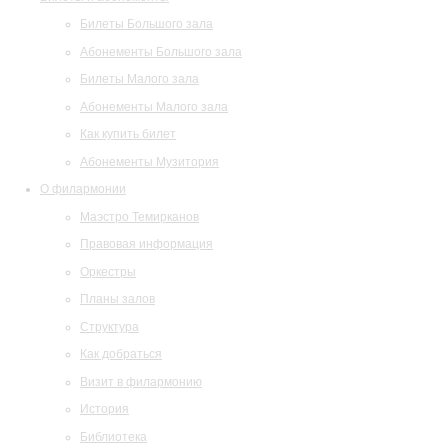
Билеты Большого зала
Абонементы Большого зала
Билеты Малого зала
Абонементы Малого зала
Как купить билет
Абонементы Музитория
О филармонии
Маэстро Темирканов
Правовая информация
Оркестры
Планы залов
Структура
Как добраться
Визит в филармонию
История
Библиотека