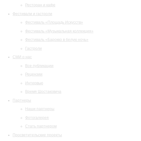
Ресторан и кафе
Фестивали и гастроли
Фестиваль «Площадь Искусств»
Фестиваль «Музыкальная коллекция»
Фестиваль «Барокко в белую ночь»
Гастроли
СМИ о нас
Все публикации
Рецензии
Интервью
Время Шостаковича
Партнеры
Наши партнеры
Фотогалерея
Стать партнером
Просветительские проекты