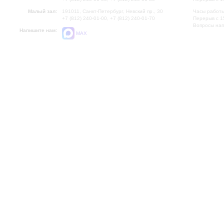
Малый зал:
191011, Санкт-Петербург, Невский пр., 30
Часы работы
+7 (812) 240-01-00, +7 (812) 240-01-70
Перерыв с 1
Вопросы на
Напишите нам:
MAX