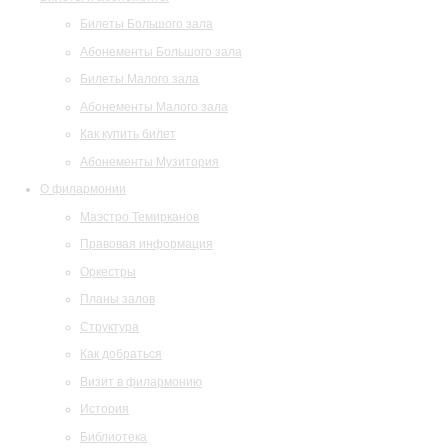
Билеты Большого зала
Абонементы Большого зала
Билеты Малого зала
Абонементы Малого зала
Как купить билет
Абонементы Музитория
О филармонии
Маэстро Темирканов
Правовая информация
Оркестры
Планы залов
Структура
Как добраться
Визит в филармонию
История
Библиотека