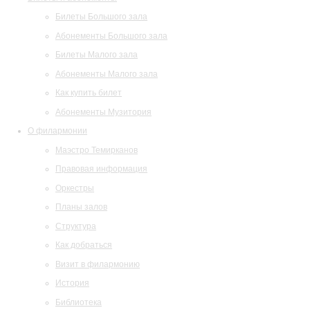
Билеты Большого зала
Абонементы Большого зала
Билеты Малого зала
Абонементы Малого зала
Как купить билет
Абонементы Музитория
О филармонии
Маэстро Темирканов
Правовая информация
Оркестры
Планы залов
Структура
Как добраться
Визит в филармонию
История
Библиотека