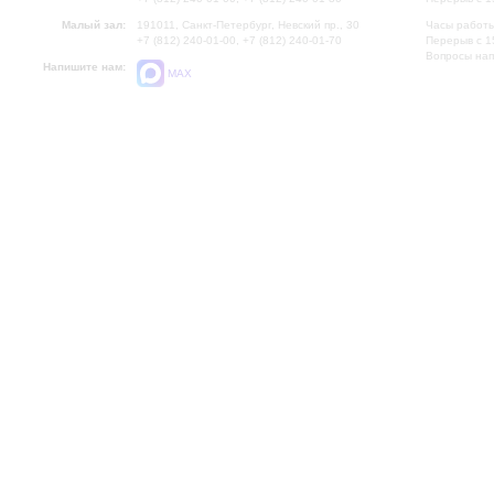
Малый зал:
191011, Санкт-Петербург, Невский пр., 30
Часы работы
+7 (812) 240-01-00, +7 (812) 240-01-70
Перерыв с 1
Вопросы на
Напишите нам:
MAX