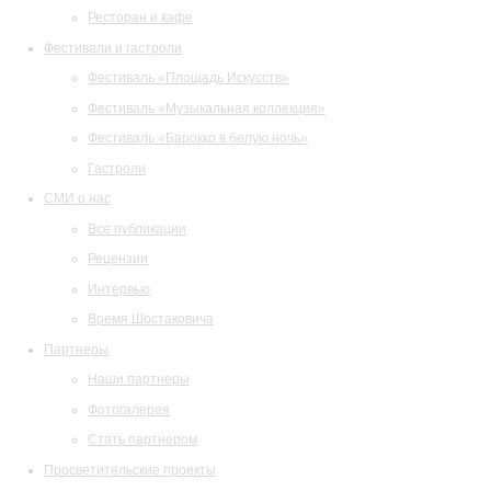
Ресторан и кафе
Фестивали и гастроли
Фестиваль «Площадь Искусств»
Фестиваль «Музыкальная коллекция»
Фестиваль «Барокко в белую ночь»
Гастроли
СМИ о нас
Все публикации
Рецензии
Интервью
Время Шостаковича
Партнеры
Наши партнеры
Фотогалерея
Стать партнером
Просветительские проекты