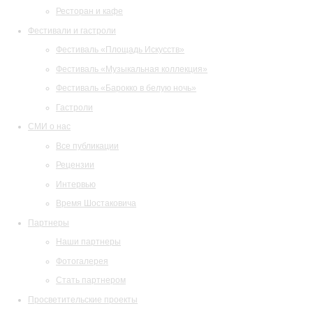
Ресторан и кафе
Фестивали и гастроли
Фестиваль «Площадь Искусств»
Фестиваль «Музыкальная коллекция»
Фестиваль «Барокко в белую ночь»
Гастроли
СМИ о нас
Все публикации
Рецензии
Интервью
Время Шостаковича
Партнеры
Наши партнеры
Фотогалерея
Стать партнером
Просветительские проекты