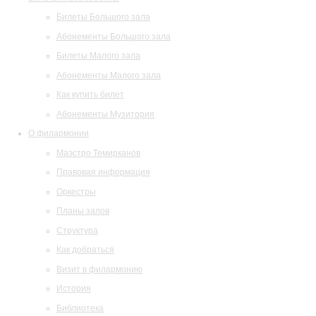
Билеты Большого зала
Абонементы Большого зала
Билеты Малого зала
Абонементы Малого зала
Как купить билет
Абонементы Музитория
О филармонии
Маэстро Темирканов
Правовая информация
Оркестры
Планы залов
Структура
Как добраться
Визит в филармонию
История
Библиотека