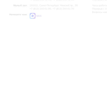
Малый зал:
191011, Санкт-Петербург, Невский пр., 30
Часы работы
+7 (812) 240-01-00, +7 (812) 240-01-70
Перерыв с 1
Вопросы на
Напишите нам:
MAX