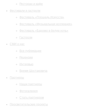
Ресторан и кафе
Фестивали и гастроли
Фестиваль «Площадь Искусств»
Фестиваль «Музыкальная коллекция»
Фестиваль «Барокко в белую ночь»
Гастроли
СМИ о нас
Все публикации
Рецензии
Интервью
Время Шостаковича
Партнеры
Наши партнеры
Фотогалерея
Стать партнером
Просветительские проекты