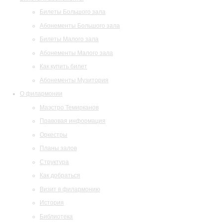
Билеты Большого зала
Абонементы Большого зала
Билеты Малого зала
Абонементы Малого зала
Как купить билет
Абонементы Музитория
О филармонии
Маэстро Темирканов
Правовая информация
Оркестры
Планы залов
Структура
Как добраться
Визит в филармонию
История
Библиотека