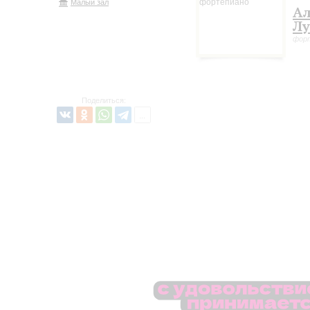
Малый зал
Ал
Лу
фор
Поделиться: