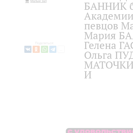
Малый зал
БАННИК б
Академии
певцов М
Мария БА
Гелена Г
Поделиться:
Ольга ПУ
МАТОЧКИ
И