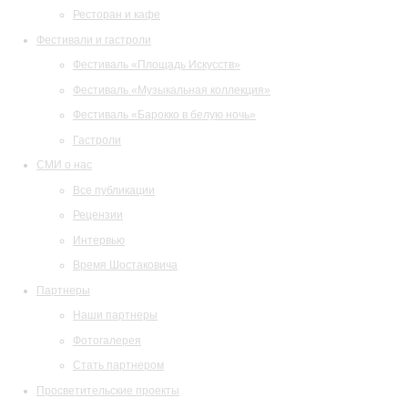
Ресторан и кафе
Фестивали и гастроли
Фестиваль «Площадь Искусств»
Фестиваль «Музыкальная коллекция»
Фестиваль «Барокко в белую ночь»
Гастроли
СМИ о нас
Все публикации
Рецензии
Интервью
Время Шостаковича
Партнеры
Наши партнеры
Фотогалерея
Стать партнером
Просветительские проекты