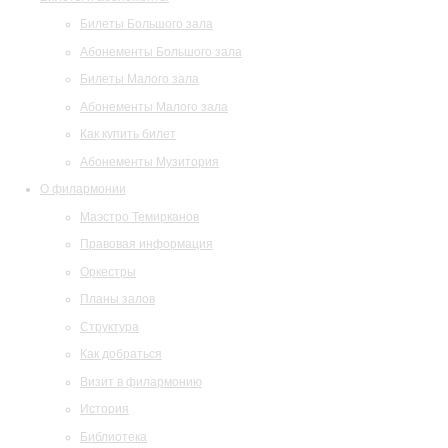
Билеты Большого зала
Абонементы Большого зала
Билеты Малого зала
Абонементы Малого зала
Как купить билет
Абонементы Музитория
О филармонии
Маэстро Темирканов
Правовая информация
Оркестры
Планы залов
Структура
Как добраться
Визит в филармонию
История
Библиотека