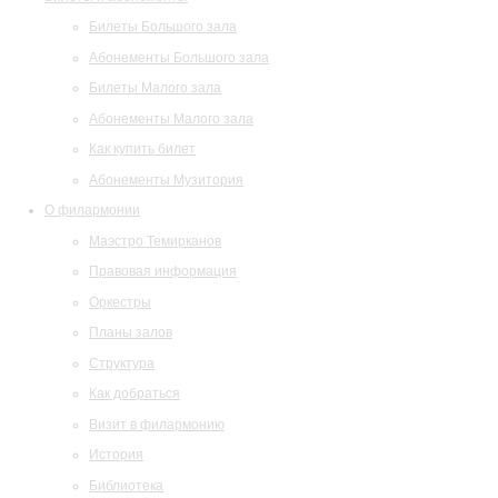
Билеты Большого зала
Абонементы Большого зала
Билеты Малого зала
Абонементы Малого зала
Как купить билет
Абонементы Музитория
О филармонии
Маэстро Темирканов
Правовая информация
Оркестры
Планы залов
Структура
Как добраться
Визит в филармонию
История
Библиотека