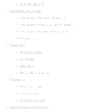
Ресторан и кафе
Фестивали и гастроли
Фестиваль «Площадь Искусств»
Фестиваль «Музыкальная коллекция»
Фестиваль «Барокко в белую ночь»
Гастроли
СМИ о нас
Все публикации
Рецензии
Интервью
Время Шостаковича
Партнеры
Наши партнеры
Фотогалерея
Стать партнером
Просветительские проекты