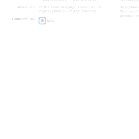
Малый зал:
191011, Санкт-Петербург, Невский пр., 30
Часы работы
+7 (812) 240-01-00, +7 (812) 240-01-70
Перерыв с 1
Вопросы на
Напишите нам:
MAX