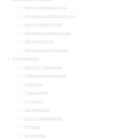
Билеты Большого зала
Абонементы Большого зала
Билеты Малого зала
Абонементы Малого зала
Как купить билет
Абонементы Музитория
О филармонии
Маэстро Темирканов
Правовая информация
Оркестры
Планы залов
Структура
Как добраться
Визит в филармонию
История
Библиотека