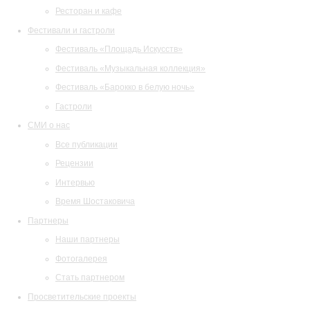
Ресторан и кафе
Фестивали и гастроли
Фестиваль «Площадь Искусств»
Фестиваль «Музыкальная коллекция»
Фестиваль «Барокко в белую ночь»
Гастроли
СМИ о нас
Все публикации
Рецензии
Интервью
Время Шостаковича
Партнеры
Наши партнеры
Фотогалерея
Стать партнером
Просветительские проекты