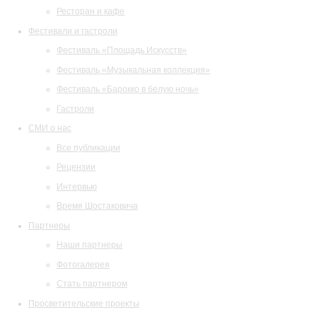
Ресторан и кафе
Фестивали и гастроли
Фестиваль «Площадь Искусств»
Фестиваль «Музыкальная коллекция»
Фестиваль «Барокко в белую ночь»
Гастроли
СМИ о нас
Все публикации
Рецензии
Интервью
Время Шостаковича
Партнеры
Наши партнеры
Фотогалерея
Стать партнером
Просветительские проекты