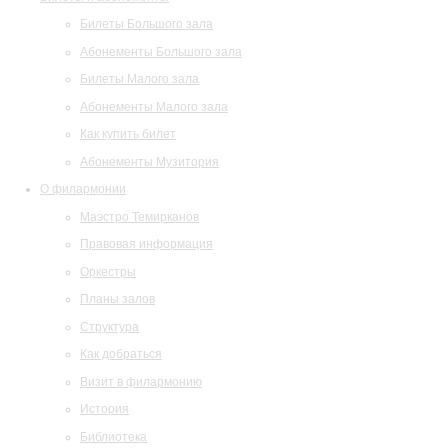
Билеты Большого зала
Абонементы Большого зала
Билеты Малого зала
Абонементы Малого зала
Как купить билет
Абонементы Музитория
О филармонии
Маэстро Темирканов
Правовая информация
Оркестры
Планы залов
Структура
Как добраться
Визит в филармонию
История
Библиотека