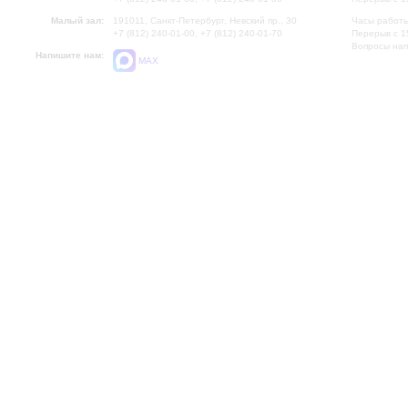
Малый зал:
191011, Санкт-Петербург, Невский пр., 30
Часы работы
+7 (812) 240-01-00, +7 (812) 240-01-70
Перерыв с 1
Вопросы на
Напишите нам:
MAX