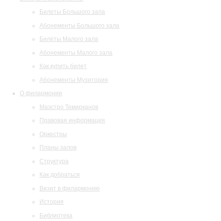
Билеты Большого зала
Абонементы Большого зала
Билеты Малого зала
Абонементы Малого зала
Как купить билет
Абонементы Музитория
О филармонии
Маэстро Темирканов
Правовая информация
Оркестры
Планы залов
Структура
Как добраться
Визит в филармонию
История
Библиотека