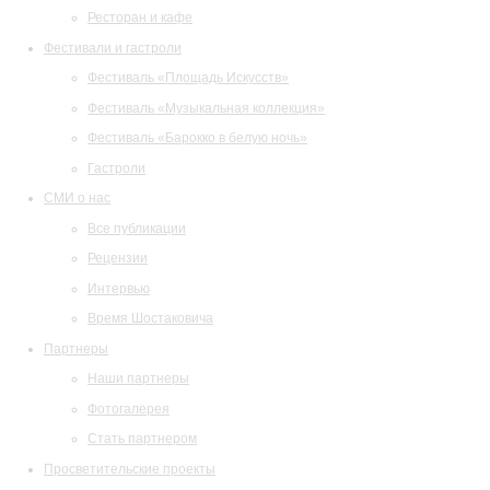
Ресторан и кафе
Фестивали и гастроли
Фестиваль «Площадь Искусств»
Фестиваль «Музыкальная коллекция»
Фестиваль «Барокко в белую ночь»
Гастроли
СМИ о нас
Все публикации
Рецензии
Интервью
Время Шостаковича
Партнеры
Наши партнеры
Фотогалерея
Стать партнером
Просветительские проекты