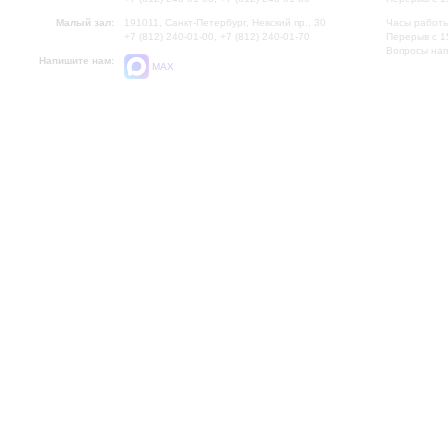
Малый зал:
191011, Санкт-Петербург, Невский пр., 30
Часы работы
+7 (812) 240-01-00, +7 (812) 240-01-70
Перерыв с 1
Вопросы на
Напишите нам:
MAX