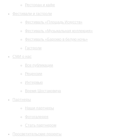
Ресторан и кафе
Фестивали и гастроли
Фестиваль «Площадь Искусств»
Фестиваль «Музыкальная коллекция»
Фестиваль «Барокко в белую ночь»
Гастроли
СМИ о нас
Все публикации
Рецензии
Интервью
Время Шостаковича
Партнеры
Наши партнеры
Фотогалерея
Стать партнером
Просветительские проекты