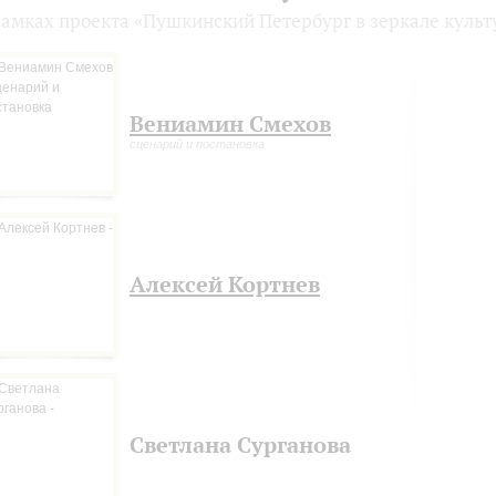
рамках проекта «Пушкинский Петербург в зеркале куль
Вениамин Смехов
сценарий и постановка
Алексей Кортнев
Светлана Сурганова