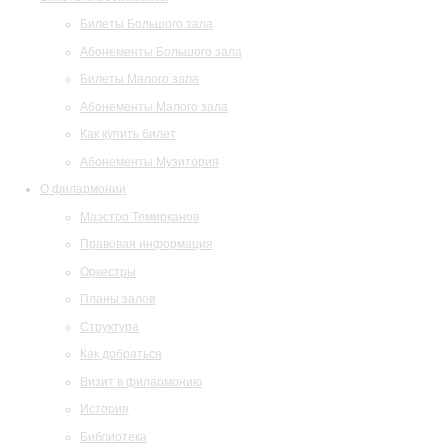
Билеты Большого зала
Абонементы Большого зала
Билеты Малого зала
Абонементы Малого зала
Как купить билет
Абонементы Музитория
О филармонии
Маэстро Темирканов
Правовая информация
Оркестры
Планы залов
Структура
Как добраться
Визит в филармонию
История
Библиотека