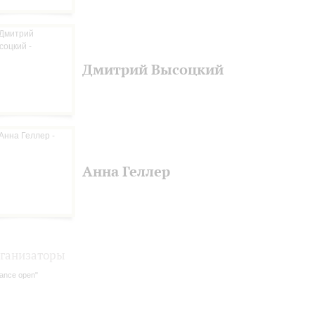
Дмитрий Высоцкий
Анна Геллер
ганизаторы
ance open"