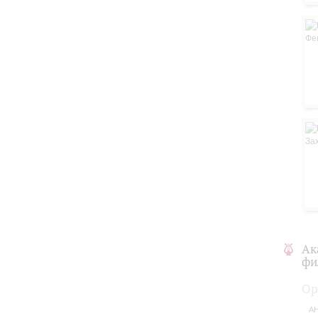
Ак
фи
Ор
АН