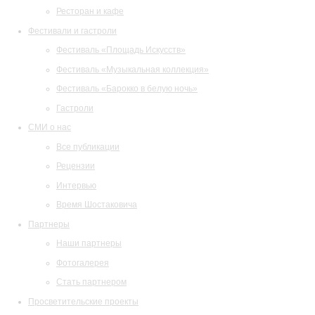
Ресторан и кафе
Фестивали и гастроли
Фестиваль «Площадь Искусств»
Фестиваль «Музыкальная коллекция»
Фестиваль «Барокко в белую ночь»
Гастроли
СМИ о нас
Все публикации
Рецензии
Интервью
Время Шостаковича
Партнеры
Наши партнеры
Фотогалерея
Стать партнером
Просветительские проекты