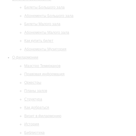
Билеты Большого зала
Абонементы Большого зала
Билеты Малого зала
Абонементы Малого зала
Как купить билет
Абонементы Музитория
О филармонии
Маэстро Темирканов
Правовая информация
Оркестры
Планы залов
Структура
Как добраться
Визит в филармонию
История
Библиотека