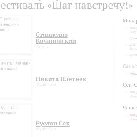
естиваль «Шаг навстречу!»
Моца
Конц
I ча
Станислав
Ария
Кочановский
Дуэт
дирижер
Фига
Ария
Саль
Конц
Никита Плетнев
Сен-С
фортепиано
Конц
III ч
Чайко
Конц
III ч
Руслан Сак
фортепиано