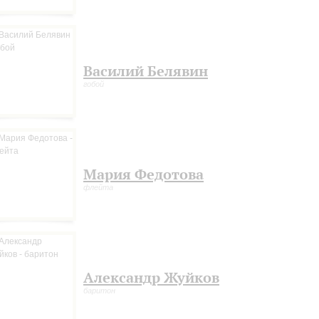
Василий Белявин
гобой
Мария Федотова
флейта
Александр Жуйков
баритон