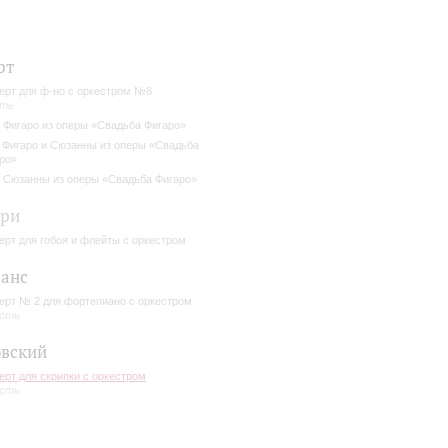
рт
ерт для ф-но с оркестром №8
сть
 Фигаро из оперы «Свадьба Фигаро»
 Фигаро и Сюзанны из оперы «Свадьба
ро»
 Сюзанны из оперы «Свадьба Фигаро»
ери
ерт для гобоя и флейты с оркестром
анс
ерт № 2 для фортепиано с оркестром
асть
вский
ерт для скрипки с оркестром
асть