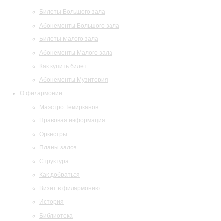
Билеты Большого зала
Абонементы Большого зала
Билеты Малого зала
Абонементы Малого зала
Как купить билет
Абонементы Музитория
О филармонии
Маэстро Темирканов
Правовая информация
Оркестры
Планы залов
Структура
Как добраться
Визит в филармонию
История
Библиотека