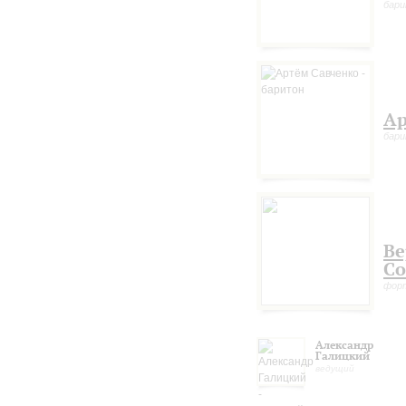
бар
Ар
бар
Ве
Со
фор
Александр
Галицкий
ведущий