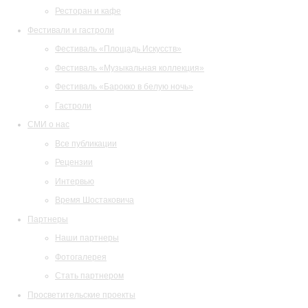
Ресторан и кафе
Фестивали и гастроли
Фестиваль «Площадь Искусств»
Фестиваль «Музыкальная коллекция»
Фестиваль «Барокко в белую ночь»
Гастроли
СМИ о нас
Все публикации
Рецензии
Интервью
Время Шостаковича
Партнеры
Наши партнеры
Фотогалерея
Стать партнером
Просветительские проекты