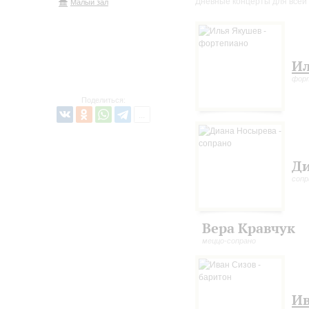
Дневные концерты для всей
Малый зал
Ил
фор
Поделиться:
Ди
сопр
Вера Кравчук
меццо-сопрано
Ив