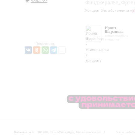
Малый зал
Фицджеральд, Фрэн
Концерт 6-го абонемента «
В
Ирина
Шарапова
комментарии к
концерту
Поделиться:
Большой зал:
191186, Санкт-Петербург, Михайловская ул., 2
Часы работы