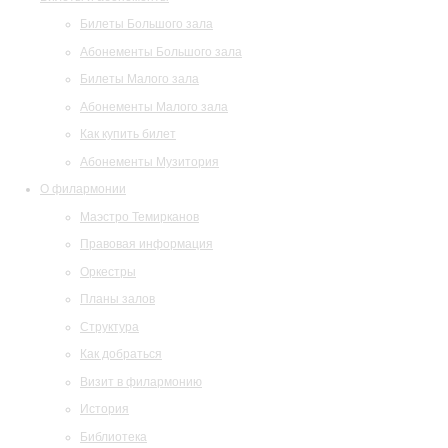
Билеты Большого зала
Абонементы Большого зала
Билеты Малого зала
Абонементы Малого зала
Как купить билет
Абонементы Музитория
О филармонии
Маэстро Темирканов
Правовая информация
Оркестры
Планы залов
Структура
Как добраться
Визит в филармонию
История
Библиотека