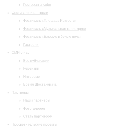
Ресторан и кафе
Фестивали и гастроли
Фестиваль «Площадь Искусств»
Фестиваль «Музыкальная коллекция»
Фестиваль «Барокко в белую ночь»
Гастроли
СМИ о нас
Все публикации
Рецензии
Интервью
Время Шостаковича
Партнеры
Наши партнеры
Фотогалерея
Стать партнером
Просветительские проекты