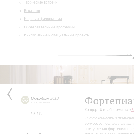
Творческие встречи
Выставки
Издания филармонии
Образовательные программы
Инклюзивные и специальные проекты
Фортепиа
Октября
2019
06
воскресенье
Концерт 8-го абонемента «
В
19:00
«Отточенность и филигран
роялей, естественный ар
выступлении фортепианного 