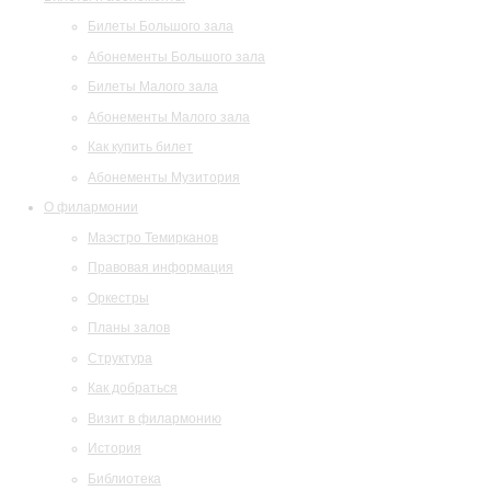
Билеты Большого зала
Абонементы Большого зала
Билеты Малого зала
Абонементы Малого зала
Как купить билет
Абонементы Музитория
О филармонии
Маэстро Темирканов
Правовая информация
Оркестры
Планы залов
Структура
Как добраться
Визит в филармонию
История
Библиотека