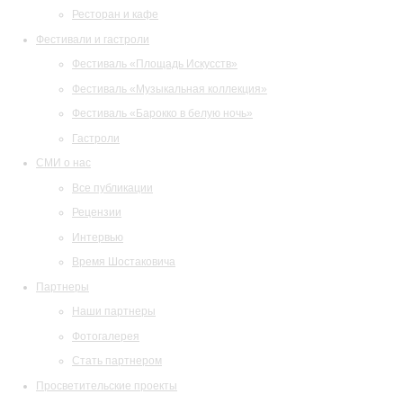
Ресторан и кафе
Фестивали и гастроли
Фестиваль «Площадь Искусств»
Фестиваль «Музыкальная коллекция»
Фестиваль «Барокко в белую ночь»
Гастроли
СМИ о нас
Все публикации
Рецензии
Интервью
Время Шостаковича
Партнеры
Наши партнеры
Фотогалерея
Стать партнером
Просветительские проекты