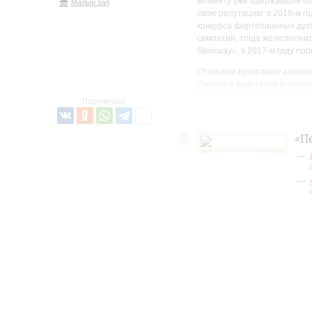
моменту уже одержавший поб
Малый зал
свою репутацию: в 2016-м 
конкурса фортепианных дуэт
симпатий, тогда же исполни
Steinway», в 2017-м году п
Открывая программу абонем
Петров и Анастасия Рогалев
выросших из романтической 
Поделиться:
«П