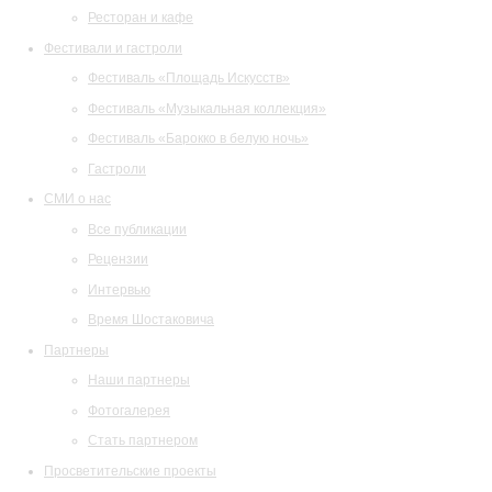
Ресторан и кафе
Фестивали и гастроли
Фестиваль «Площадь Искусств»
Фестиваль «Музыкальная коллекция»
Фестиваль «Барокко в белую ночь»
Гастроли
СМИ о нас
Все публикации
Рецензии
Интервью
Время Шостаковича
Партнеры
Наши партнеры
Фотогалерея
Стать партнером
Просветительские проекты