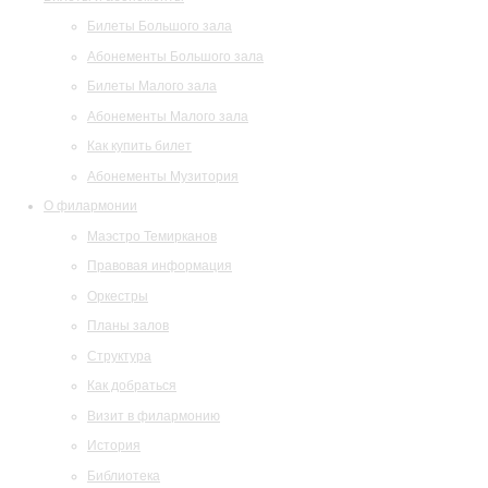
Билеты Большого зала
Абонементы Большого зала
Билеты Малого зала
Абонементы Малого зала
Как купить билет
Абонементы Музитория
О филармонии
Маэстро Темирканов
Правовая информация
Оркестры
Планы залов
Структура
Как добраться
Визит в филармонию
История
Библиотека