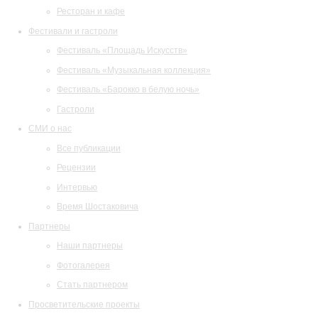
Ресторан и кафе
Фестивали и гастроли
Фестиваль «Площадь Искусств»
Фестиваль «Музыкальная коллекция»
Фестиваль «Барокко в белую ночь»
Гастроли
СМИ о нас
Все публикации
Рецензии
Интервью
Время Шостаковича
Партнеры
Наши партнеры
Фотогалерея
Стать партнером
Просветительские проекты