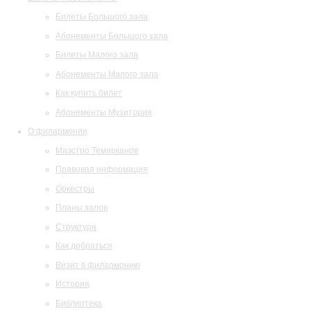
Билеты Большого зала
Абонементы Большого зала
Билеты Малого зала
Абонементы Малого зала
Как купить билет
Абонементы Музитория
О филармонии
Маэстро Темирканов
Правовая информация
Оркестры
Планы залов
Структура
Как добраться
Визит в филармонию
История
Библиотека