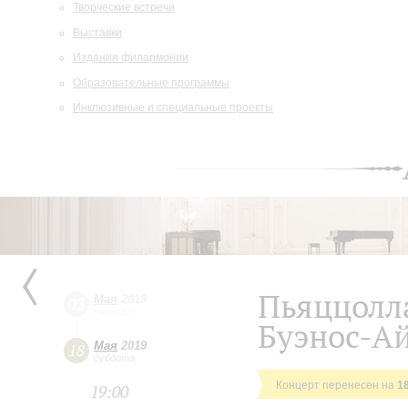
Творческие встречи
Выставки
Издания филармонии
Образовательные программы
Инклюзивные и специальные проекты
Пьяццолла
Мая
2019
03
пятница
Буэнос-А
Мая
2019
18
суббота
Концерт перенесен на
1
19:00