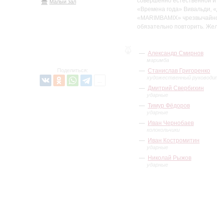
совершенно естественной и
Малый зал
«Времена года» Вивальди, «
«MARIMBAMIX» чрезвычайно 
обязательно повторить. Же
Александр Смирнов
маримба
Поделиться:
Станислав Григоренко
художественный руководи
Дмитрий Свербихин
ударные
Тимур Фёдоров
ударные
Иван Чернобаев
колокольчики
Иван Костромитин
ударные
Николай Рыжов
ударные