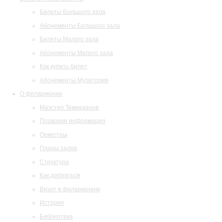
Билеты Большого зала
Абонементы Большого зала
Билеты Малого зала
Абонементы Малого зала
Как купить билет
Абонементы Музитория
О филармонии
Маэстро Темирканов
Правовая информация
Оркестры
Планы залов
Структура
Как добраться
Визит в филармонию
История
Библиотека