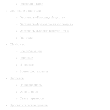
Ресторан и кафе
Фестивали и гастроли
Фестиваль «Площадь Искусств»
Фестиваль «Музыкальная коллекция»
Фестиваль «Барокко в белую ночь»
Гастроли
СМИ о нас
Все публикации
Рецензии
Интервью
Время Шостаковича
Партнеры
Наши партнеры
Фотогалерея
Стать партнером
Просветительские проекты