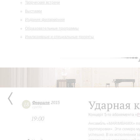
Творческие встречи
Выставки
Издания филармонии
Образовательные программы
Инклюзивные и специальные проекты
Ударная к
Февраля
2015
18
среда
Концерт 5-го абонемента «
Р
19:00
Ансамбль «MARIMBAMIX» пос
группировки». Эти семеро м
успешно. В их исполнении з