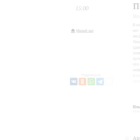
п
15:00
Но
В н
нет
Малый зал
им.
Лиш
Цар
зна
пут
что
нев
Поделиться:
в с
дек
иск
И, 
нас
Нов
Иль
реж
Ар