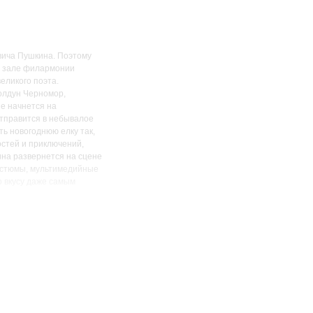
вича Пушкина. Поэтому
ом зале филармонии
еликого поэта.
колдун Черномор,
е начнется на
отправится в небывалое
ть новогоднюю елку так,
остей и приключений,
ина развернется на сцене
костюмы, мультимедийные
о вкусу даже самым
тия новогоднего
 всей семьи.