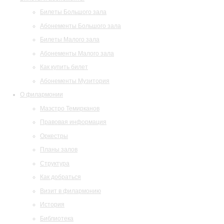
Билеты Большого зала
Абонементы Большого зала
Билеты Малого зала
Абонементы Малого зала
Как купить билет
Абонементы Музитория
О филармонии
Маэстро Темирканов
Правовая информация
Оркестры
Планы залов
Структура
Как добраться
Визит в филармонию
История
Библиотека