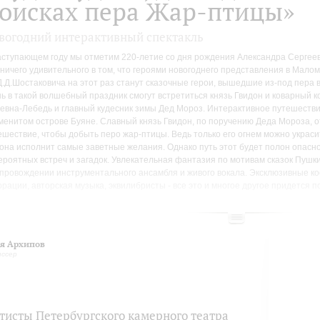
оисках пера Жар-птицы»
вогодний интерактивный спектакль
аступающем году мы отметим 220-летие со дня рождения Александра Сергее
 ничего удивительного в том, что героями новогоднего представления в Мал
Д.Д.Шостаковича на этот раз станут сказочные герои, вышедшие из-под пера в
ь в такой волшебный праздник смогут встретиться князь Гвидон и коварный 
евна-Лебедь и главный кудесник зимы Дед Мороз. Интерактивное путешестви
менитом острове Буяне. Славный князь Гвидон, по поручению Деда Мороза, 
ешествие, чтобы добыть перо жар-птицы. Ведь только его огнем можно украси
 она исполнит самые заветные желания. Однако путь этот будет полон опасн
ероятных встреч и загадок. Увлекательная фантазия по мотивам сказок Пушк
опровождении инструментального ансамбля и живого вокала. Эксклюзивные 
орации, авторская музыка, эквилибристы - все это и многое другое придется п
ушенным юным театралам. Сделаем Новый год по-настоящему сказочным!
конечно же, перед началом спектакля в фойе - веселая интермедия для подня
троения!
огодние представления в Малом зале филармонии - это большой подарок для
я Архипов
иссер
тисты Петербургского камерного театра