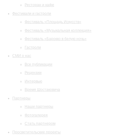
Ресторан и кафе
Фестивали и гастроли
Фестиваль «Площадь Искусств»
Фестиваль «Музыкальная коллекция»
Фестиваль «Барокко в белую ночь»
Гастроли
СМИ о нас
Все публикации
Рецензии
Интервью
Время Шостаковича
Партнеры
Наши партнеры
Фотогалерея
Стать партнером
Просветительские проекты