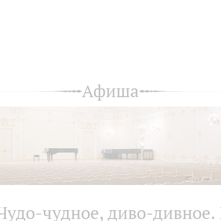
Афиша
Чудо-чудное, диво-дивное.