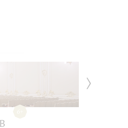
6+
 В