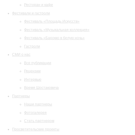
Ресторан и кафе
Фестивали и гастроли
Фестиваль «Площадь Искусств»
Фестиваль «Музыкальная коллекция»
Фестиваль «Барокко в белую ночь»
Гастроли
СМИ о нас
Все публикации
Рецензии
Интервью
Время Шостаковича
Партнеры
Наши партнеры
Фотогалерея
Стать партнером
Просветительские проекты