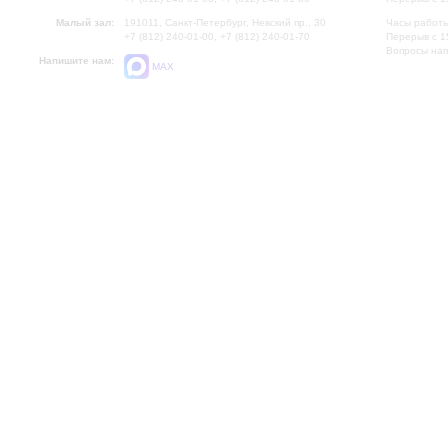
Малый зал:
191011, Санкт-Петербург, Невский пр., 30
Часы работы
+7 (812) 240-01-00, +7 (812) 240-01-70
Перерыв с 1
Вопросы на
Напишите нам:
MAX