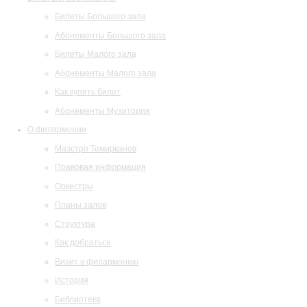
Билеты Большого зала
Абонементы Большого зала
Билеты Малого зала
Абонементы Малого зала
Как купить билет
Абонементы Музитория
О филармонии
Маэстро Темирканов
Правовая информация
Оркестры
Планы залов
Структура
Как добраться
Визит в филармонию
История
Библиотека