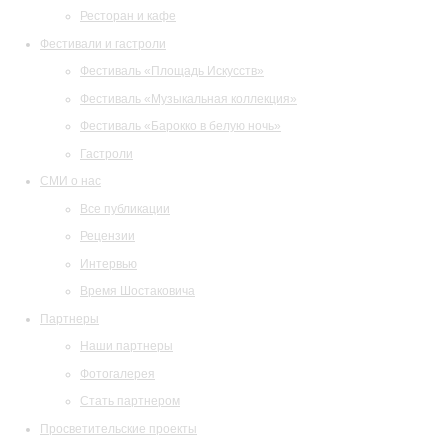
Ресторан и кафе
Фестивали и гастроли
Фестиваль «Площадь Искусств»
Фестиваль «Музыкальная коллекция»
Фестиваль «Барокко в белую ночь»
Гастроли
СМИ о нас
Все публикации
Рецензии
Интервью
Время Шостаковича
Партнеры
Наши партнеры
Фотогалерея
Стать партнером
Просветительские проекты