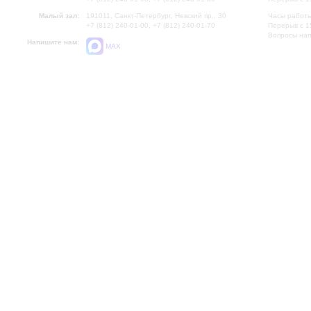
Малый зал:
191011, Санкт-Петербург, Невский пр., 30
Часы работы
+7 (812) 240-01-00, +7 (812) 240-01-70
Перерыв с 1
Вопросы на
Напишите нам:
MAX