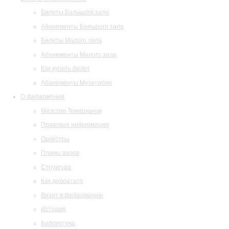
Билеты Большого зала
Абонементы Большого зала
Билеты Малого зала
Абонементы Малого зала
Как купить билет
Абонементы Музитория
О филармонии
Маэстро Темирканов
Правовая информация
Оркестры
Планы залов
Структура
Как добраться
Визит в филармонию
История
Библиотека