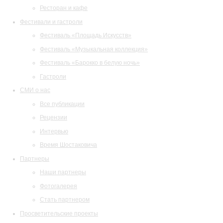
Ресторан и кафе
Фестивали и гастроли
Фестиваль «Площадь Искусств»
Фестиваль «Музыкальная коллекция»
Фестиваль «Барокко в белую ночь»
Гастроли
СМИ о нас
Все публикации
Рецензии
Интервью
Время Шостаковича
Партнеры
Наши партнеры
Фотогалерея
Стать партнером
Просветительские проекты