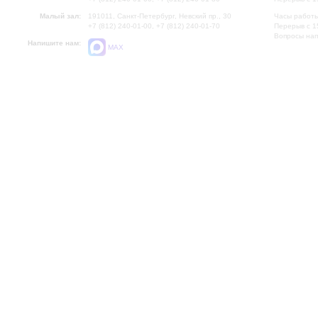
Малый зал:
191011, Санкт-Петербург, Невский пр., 30
Часы работы
+7 (812) 240-01-00, +7 (812) 240-01-70
Перерыв с 1
Вопросы на
Напишите нам:
MAX