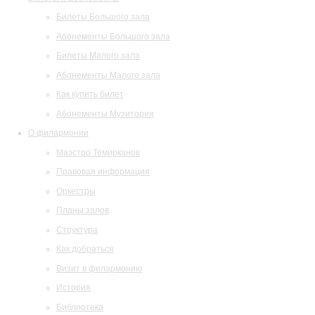
Билеты Большого зала
Абонементы Большого зала
Билеты Малого зала
Абонементы Малого зала
Как купить билет
Абонементы Музитория
О филармонии
Маэстро Темирканов
Правовая информация
Оркестры
Планы залов
Структура
Как добраться
Визит в филармонию
История
Библиотека