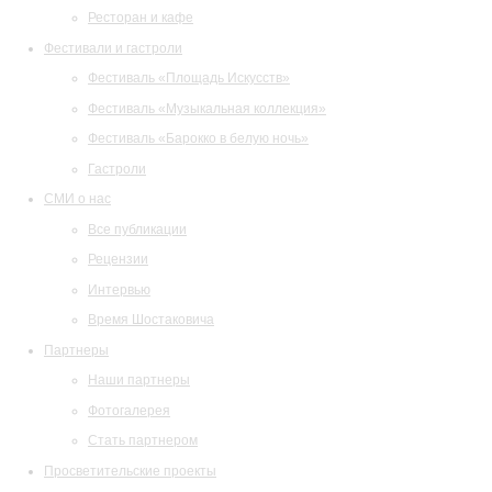
Ресторан и кафе
Фестивали и гастроли
Фестиваль «Площадь Искусств»
Фестиваль «Музыкальная коллекция»
Фестиваль «Барокко в белую ночь»
Гастроли
СМИ о нас
Все публикации
Рецензии
Интервью
Время Шостаковича
Партнеры
Наши партнеры
Фотогалерея
Стать партнером
Просветительские проекты