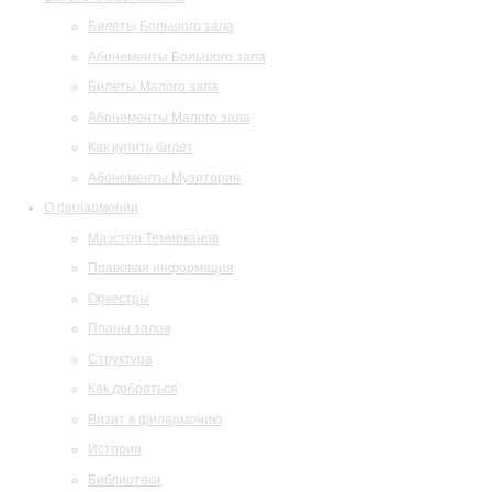
Билеты Большого зала
Абонементы Большого зала
Билеты Малого зала
Абонементы Малого зала
Как купить билет
Абонементы Музитория
О филармонии
Маэстро Темирканов
Правовая информация
Оркестры
Планы залов
Структура
Как добраться
Визит в филармонию
История
Библиотека