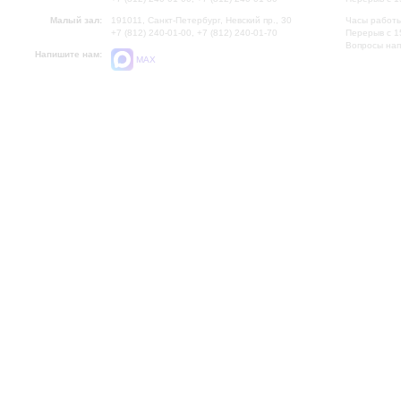
Малый зал:
191011, Санкт-Петербург, Невский пр., 30
Часы работы
+7 (812) 240-01-00, +7 (812) 240-01-70
Перерыв с 1
Вопросы на
Напишите нам:
MAX