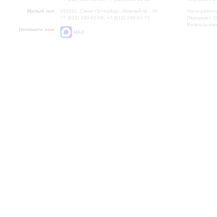
Малый зал:
191011, Санкт-Петербург, Невский пр., 30
Часы работы
+7 (812) 240-01-00, +7 (812) 240-01-70
Перерыв с 1
Вопросы на
Напишите нам:
MAX