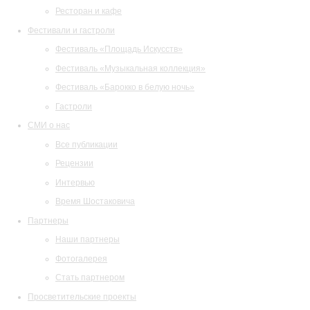
Ресторан и кафе
Фестивали и гастроли
Фестиваль «Площадь Искусств»
Фестиваль «Музыкальная коллекция»
Фестиваль «Барокко в белую ночь»
Гастроли
СМИ о нас
Все публикации
Рецензии
Интервью
Время Шостаковича
Партнеры
Наши партнеры
Фотогалерея
Стать партнером
Просветительские проекты