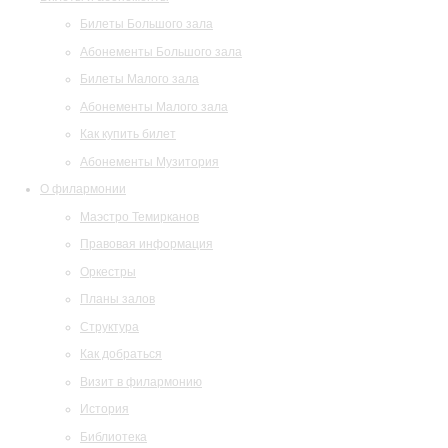
Билеты Большого зала
Абонементы Большого зала
Билеты Малого зала
Абонементы Малого зала
Как купить билет
Абонементы Музитория
О филармонии
Маэстро Темирканов
Правовая информация
Оркестры
Планы залов
Структура
Как добраться
Визит в филармонию
История
Библиотека