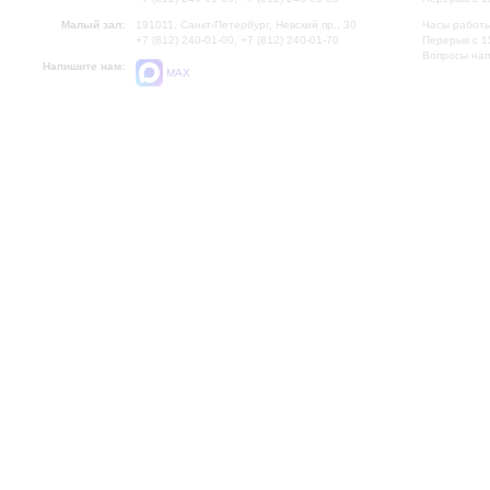
Малый зал:
191011, Санкт-Петербург, Невский пр., 30
Часы работы
+7 (812) 240-01-00, +7 (812) 240-01-70
Перерыв с 1
Вопросы на
Напишите нам:
MAX