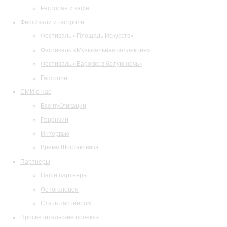
Ресторан и кафе
Фестивали и гастроли
Фестиваль «Площадь Искусств»
Фестиваль «Музыкальная коллекция»
Фестиваль «Барокко в белую ночь»
Гастроли
СМИ о нас
Все публикации
Рецензии
Интервью
Время Шостаковича
Партнеры
Наши партнеры
Фотогалерея
Стать партнером
Просветительские проекты