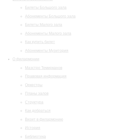
Билеты Большого зала
Абонементы Большого зала
Билеты Малого зала
Абонементы Малого зала
Как купить билет
Абонементы Музитория
О филармонии
Маэстро Темирканов
Правовая информация
Оркестры
Планы залов
Структура
Как добраться
Визит в филармонию
История
Библиотека