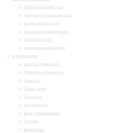
Билеты Большого зала
Абонементы Большого зала
Билеты Малого зала
Абонементы Малого зала
Как купить билет
Абонементы Музитория
О филармонии
Маэстро Темирканов
Правовая информация
Оркестры
Планы залов
Структура
Как добраться
Визит в филармонию
История
Библиотека