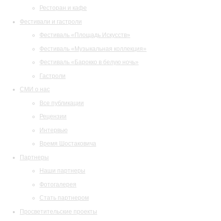
Ресторан и кафе
Фестивали и гастроли
Фестиваль «Площадь Искусств»
Фестиваль «Музыкальная коллекция»
Фестиваль «Барокко в белую ночь»
Гастроли
СМИ о нас
Все публикации
Рецензии
Интервью
Время Шостаковича
Партнеры
Наши партнеры
Фотогалерея
Стать партнером
Просветительские проекты