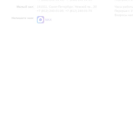
Малый зал:
191011, Санкт-Петербург, Невский пр., 30
Часы работы
+7 (812) 240-01-00, +7 (812) 240-01-70
Перерыв с 1
Вопросы на
Напишите нам:
MAX