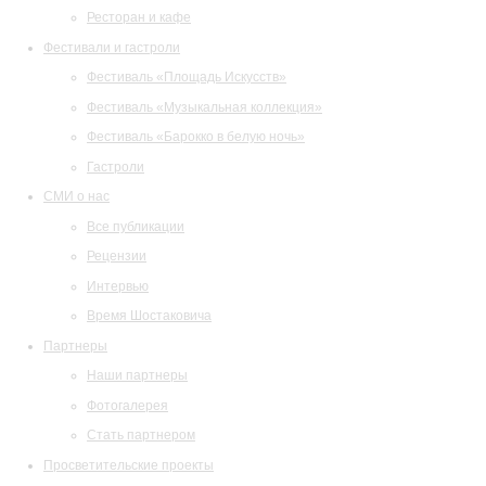
Ресторан и кафе
Фестивали и гастроли
Фестиваль «Площадь Искусств»
Фестиваль «Музыкальная коллекция»
Фестиваль «Барокко в белую ночь»
Гастроли
СМИ о нас
Все публикации
Рецензии
Интервью
Время Шостаковича
Партнеры
Наши партнеры
Фотогалерея
Стать партнером
Просветительские проекты