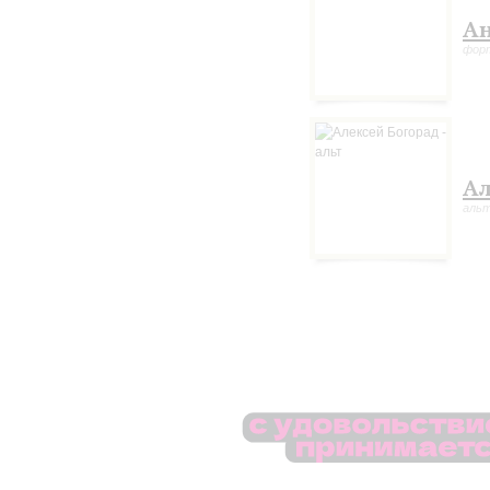
Ан
фор
Ал
аль