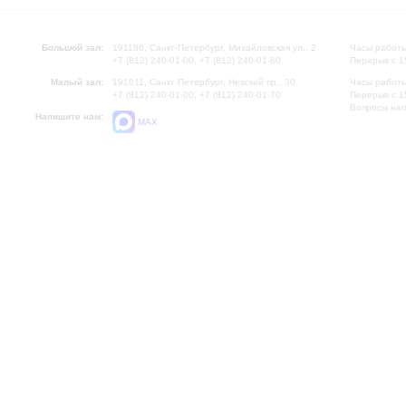
Большой зал:
191186, Санкт-Петербург, Михайловская ул., 2
Часы работы
+7 (812) 240-01-00, +7 (812) 240-01-80
Перерыв с 1
Малый зал:
191011, Санкт-Петербург, Невский пр., 30
Часы работы
+7 (812) 240-01-00, +7 (812) 240-01-70
Перерыв с 1
Вопросы на
Напишите нам:
MAX