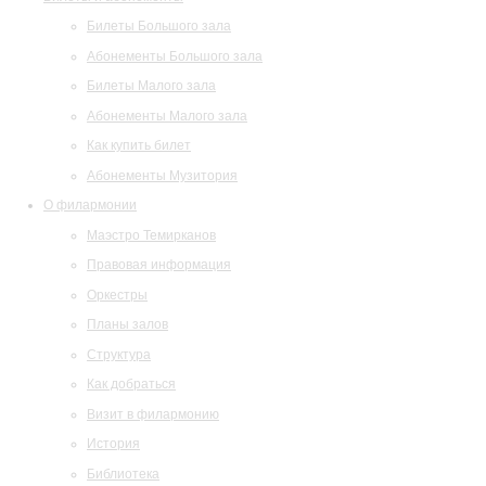
Билеты Большого зала
Абонементы Большого зала
Билеты Малого зала
Абонементы Малого зала
Как купить билет
Абонементы Музитория
О филармонии
Маэстро Темирканов
Правовая информация
Оркестры
Планы залов
Структура
Как добраться
Визит в филармонию
История
Библиотека